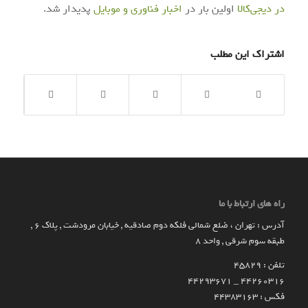
در دیجی‌کالا
اولین بار در
اخبار فناوری و موبایل
پدیدار شد.
اشتراک این مطلب
راه های ارتباط با ما
آدرس : تهران ، ضلع شمالی فلکه دوم صادقیه , خیابان مرودشت , پلاک ۶ ,
طبقه سوم شرقی , واحد ۸
تلفن : 45829
۴۴۲۶۰۳۱۶ _ 44293671
فکس : 44383163