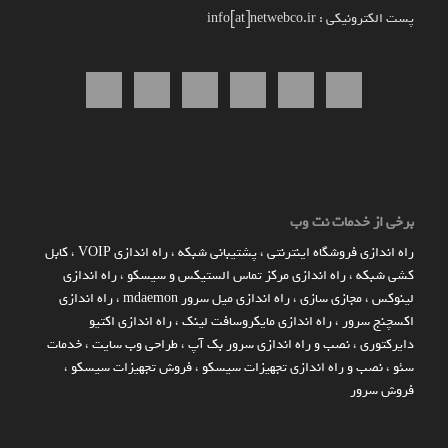
پست الکترونیکی : info[at]netwebco.ir
برخی از خدمات نت وب
راه اندازي فروشگاه اينترنتي
،
پشتیبانی شبکه
،
راه اندازی VOIP
،
کابل
کشی شبکه
،
راه اندازی مرکز تماس الستیکس و سیسکو
،
راه اندازی
لینوکس
،
مجازی سازی
،
راه اندازی میل سرور mdaemon
،
راه اندازی
اکسچنج سرور
،
راه اندازی مایکروسافت لینک
،
راه اندازی اکتیو
دایرکتوری
،
نصب و راه اندازی سرور بک آپ
،
طراحی وب سایت
،
خدمات
سئو
،
نصب و راه اندازی تجهیزات سیسکو
،
فروش تجهیزات سیسکو
،
فروش سرور