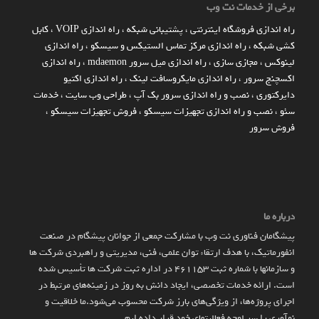
برخی از خدمات نت وب
راه اندازي فروشگاه اينترنتي
،
پشتیبانی شبکه
،
راه اندازی VOIP
،
کابل
کشی شبکه
،
راه اندازی مرکز تماس الستیکس و سیسکو
،
راه اندازی
لینوکس
،
مجازی سازی
،
راه اندازی میل سرور mdaemon
،
راه اندازی
اکسچنج سرور
،
راه اندازی مایکروسافت لینک
،
راه اندازی اکتیو
دایرکتوری
،
نصب و راه اندازی سرور بک آپ
،
طراحی وب سایت
،
خدمات
سئو
،
نصب و راه اندازی تجهیزات سیسکو
،
فروش تجهیزات سیسکو
،
فروش سرور
درباره ما
پیشگامان فناوری نت وب با مشارکت جمعی از جوانان پیشگام در صنعت
انفورماتیک، با هدف ارتقاء توان علمی، فنی، مدیریتی و راهبردی شرکت ها
و سازمان­ها با شماره ثبت 461153 در اداره ثبت شرکت ها تأسیس شده
است. ارائه خدمات تخصصی، ایجاد دانش به‌ روز در زمینه‌های مرتبط در
اجرای پروژه‌ها، از ویژگی‌های بارز شرکت محسوب می‌شود.ما خلاقیت و
نوآوری را سر لوحه فعالیتهای خود قرار داده ایم