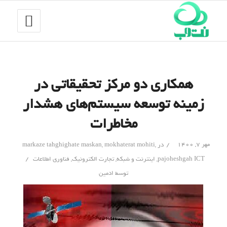
همکاری دو مرکز تحقیقاتی در
زمینه توسعه سیستم‌های هشدار
مخاطرات
/
مهر ۷, ۱۴۰۰
در
,
mokhaterat mohiti
,
markaze tahghighate maskan
/
pajoheshgah ICT
,
اینترنت و شبکه
,
تجارت الکترونیک
,
فناوری اطلاعات
توسط
ادمین