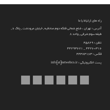
راه های ارتباط با ما
آدرس : تهران ، ضلع شمالی فلکه دوم صادقیه , خیابان مرودشت , پلاک ۶ ,
طبقه سوم شرقی , واحد ۸
تلفن : 45829
۴۴۲۶۰۳۱۶ _ 44293671
فکس : 44383163
پست الکترونیکی : info[at]netwebco.ir