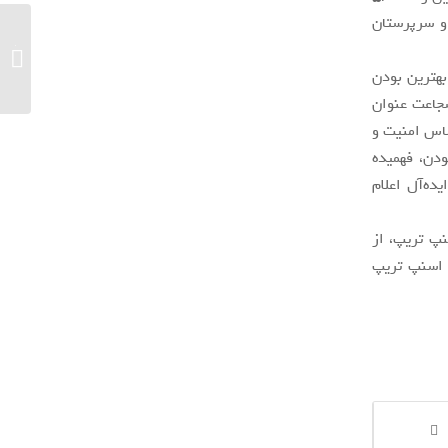
ند و 51 درصد از مدیران و سرپرستان
هفت ترف
آیفون..
بهترین بودن
جاعت عنوان
اس امنیت و
ودن، فهمیده
ه‌آل اعلام
نپ تریپ، از
 اسنپ تریپ