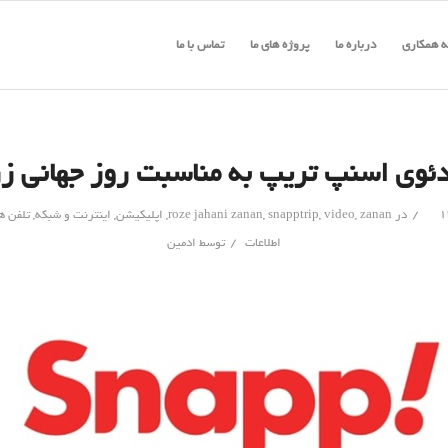
 همکاری
درباره ما
پروژه های ما
تماس با ما
ئوی اسنپ تریپ به مناسبت روز جهانی ز
/
در
zanan
,
video
,
snapptrip
,
roze jahani zanan
,
اپلیکیشن
,
اینترنت و شبکه
,
تلفن ه
/
اطلاعات
توسط
ادمین