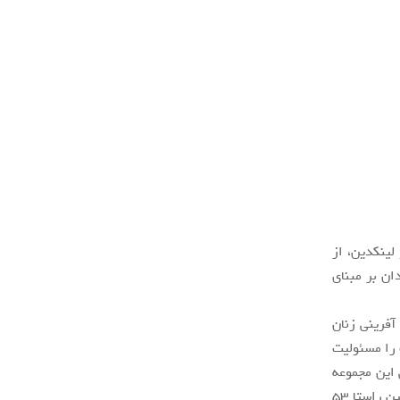
اگرام و لینکدین، از
ان بر مبنای
قش آفرینی زنان
 را مسئولیت
 این مجموعه
بر اولویت دادن به شایستگی افراد به جای در نظر قرار دادن جنسیت آن‌ها است. در همین راستا 53