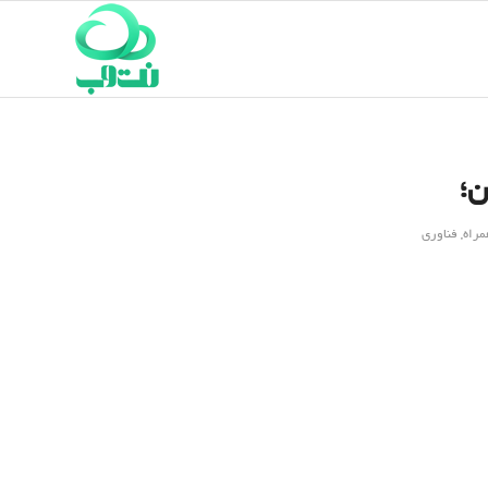
ن؛
مراه
,
فناوری