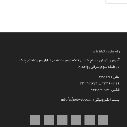
راه های ارتباط با ما
آدرس : تهران ، ضلع شمالی فلکه دوم صادقیه , خیابان مرودشت , پلاک
۶ , طبقه سوم شرقی , واحد ۸
تلفن : 45829
۴۴۲۶۰۳۱۶ _ 44293671
فکس : 44383163
پست الکترونیکی : info[at]netwebco.ir