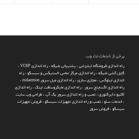
برخی از خدمات نت وب
راه اندازي فروشگاه اينترنتي
،
پشتیبانی شبکه
،
راه اندازی VOIP
،
کابل کشی شبکه
،
راه اندازی مرکز تماس الستیکس و سیسکو
،
راه
اندازی لینوکس
،
مجازی سازی
،
راه اندازی میل سرور mdaemon
،
راه اندازی اکسچنج سرور
،
راه اندازی مایکروسافت لینک
،
راه اندازی
اکتیو دایرکتوری
،
نصب و راه اندازی سرور بک آپ
،
طراحی وب سایت
،
خدمات سئو
،
نصب و راه اندازی تجهیزات سیسکو
،
فروش تجهیزات
سیسکو
،
فروش سرور