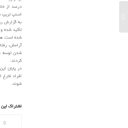
آموزش گام‌به‌گام ساخت و فروش NFT؛
اسنپ تریپ م
راهنمای جامع Rarible برای هنرمندان
به گزارش روا
دیجیتا...
تأکید شده و
شده است. هم
آرامش، رفتار
شدن توسط مد
کردند.
در پایان این
افراد فارغ 
شوند.
اشتراک این 