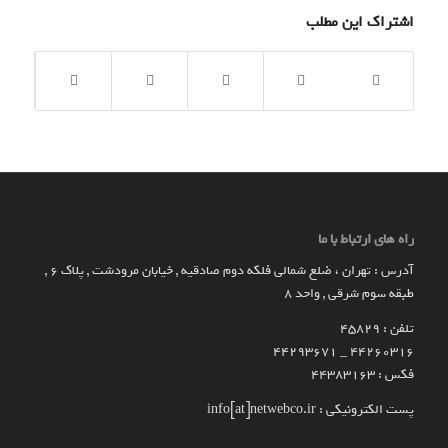
اشتراک این مطلب
راه های ارتباط با ما
آدرس : تهران ، ضلع شمالی فلکه دوم صادقیه , خیابان مرودشت , پلاک ۶ ,
طبقه سوم شرقی , واحد ۸
تلفن : 45829
۴۴۲۶۰۳۱۶ _ 44293671
فکس : 44383163
پست الکترونیکی : info[at]netwebco.ir