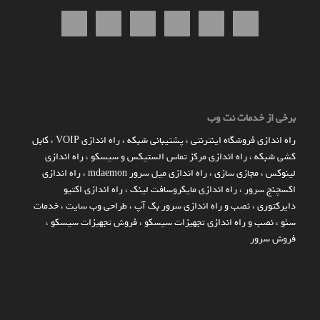
برخی از خدمات نت وب
راه اندازي فروشگاه اينترنتي
،
پشتیبانی شبکه
،
راه اندازی VOIP
،
کابل
کشی شبکه
،
راه اندازی مرکز تماس الستیکس و سیسکو
،
راه اندازی
لینوکس
،
مجازی سازی
،
راه اندازی میل سرور mdaemon
،
راه اندازی
اکسچنج سرور
،
راه اندازی مایکروسافت لینک
،
راه اندازی اکتیو
دایرکتوری
،
نصب و راه اندازی سرور بک آپ
،
طراحی وب سایت
،
خدمات
سئو
،
نصب و راه اندازی تجهیزات سیسکو
،
فروش تجهیزات سیسکو
،
فروش سرور