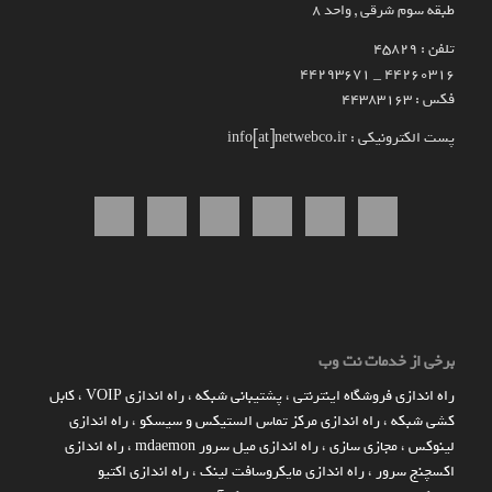
طبقه سوم شرقی , واحد ۸
تلفن : 45829
۴۴۲۶۰۳۱۶ _ 44293671
فکس : 44383163
پست الکترونیکی : info[at]netwebco.ir
برخی از خدمات نت وب
راه اندازي فروشگاه اينترنتي
،
پشتیبانی شبکه
،
راه اندازی VOIP
،
کابل
کشی شبکه
،
راه اندازی مرکز تماس الستیکس و سیسکو
،
راه اندازی
لینوکس
،
مجازی سازی
،
راه اندازی میل سرور mdaemon
،
راه اندازی
اکسچنج سرور
،
راه اندازی مایکروسافت لینک
،
راه اندازی اکتیو