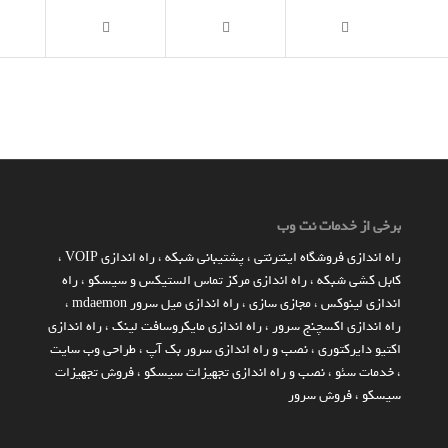
برخی از خدمات نت وب
راه اندازي فروشگاه اينترنتي
،
پشتیبانی شبکه
،
راه اندازی VOIP
،
کابل کشی شبکه
،
راه اندازی مرکز تماس الستیکس و سیسکو
،
راه
اندازی لینوکس
،
مجازی سازی
،
راه اندازی میل سرور mdaemon
،
راه اندازی اکسچنج سرور
،
راه اندازی مایکروسافت لینک
،
راه اندازی
اکتیو دایرکتوری
،
نصب و راه اندازی سرور بک آپ
،
طراحی وب سایت
،
خدمات سئو
،
نصب و راه اندازی تجهیزات سیسکو
،
فروش تجهیزات
سیسکو
،
فروش سرور