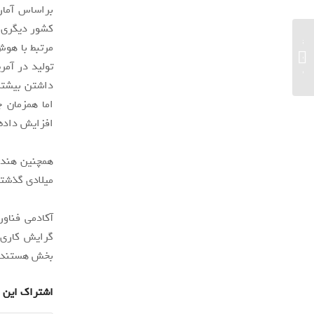
کشور دیگری م
تصاویر اسمارت‌فون گلکسی S22 اولترا
سامسونگ همراه با درگاه قلم S Pen منتشر
شد...
داشتن بیشتر
اما همزمان چ
افزایش داده
میلادی گذشته
گرایش کاری 
بخش هستند و 27 درصد هم روی ساخت ربات های پیشرفته متمر
اشتراک این 