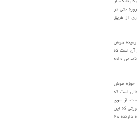
کارخانه ساز
وزه حتی در
ری از طریق
 زمینه هوش
 آن است که
خود اختصاص داده
 390 هزار اختراع را در حوزه هوش
حالی است که
520 هزار اختراع بوده است. از سوی
هزار نفر رسیده در صورتی که این
رقم برای کره جنوبی فقط 2 هزار و 600 نفر است. البته چین در این بخش از آمریکا که دارنده 28