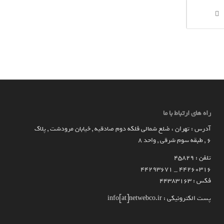
راه های ارتباط با ما
آدرس : تهران ، ضلع شمالی فلکه دوم صادقیه , خیابان مرودشت , پلاک
۶ , طبقه سوم شرقی , واحد ۸
تلفن : 45829
۴۴۲۶۰۳۱۶ _ 44293671
فکس : 44383163
پست الکترونیکی : info[at]netwebco.ir