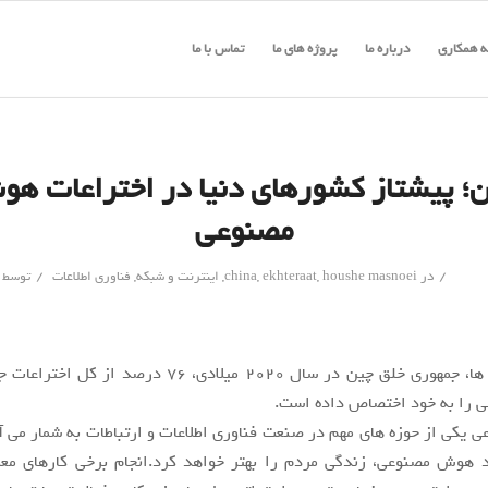
 همکاری
درباره ما
پروژه های ما
تماس با ما
؛ پیشتاز کشورهای دنیا در اختراعات ه
مصنوعی
/
/
در
houshe masnoei
,
ekhteraat
,
china
,
اینترنت و شبکه
,
فناوری اطلاعات
توسط
طبق گزارش ها، جمهوری خلق چین در سال ۲۰۲۰ میلادی، ۷۶ درصد 
را به خود اختصاص داده است.
کی از حوزه های مهم در صنعت فناوری اطلاعات و ارتباطات به شمار می آ
ند هوش مصنوعی، زندگی مردم را بهتر خواهد کرد.انجام برخی کارهای معم