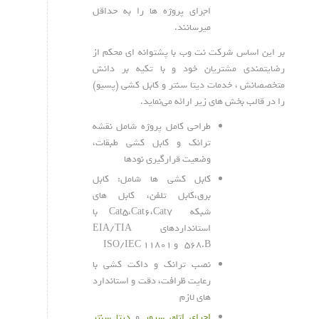
اجرای پروژه ها را به حداقل
میرسانند.
بر این اساس شرکت نت وب با پشتوانه ای محکم از
رضایتمندی مشتریان خود و با تکیه بر دانش
متخصصانش ، خدمات دیتا سنتر و کابل کشی (پسیو)
را در قالب بخش های زیر ارائه می‌نماید.
طراحی کامل پروژه شامل نقشه
ترانک و کابل کشی طبقات،
وضعیت قرارگیری نودها
کابل کشی ها شامل: کابل
برق،کابل تلفن، کابل های
شبکه Cat5،Cat6،Cat7 با
استانداردهای EIA/TIA
568.B و ISO/IEC 11801
نصب ترانک و داکت کشی با
رعایت ظرافت، دقت و استاندارد
های لازم
اجرای اتاق سرور
و
دیتا سنتر