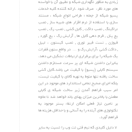
زیادی به منظور نگهداری شبکه و تطبیق آن با خواسته
های مورد نظر، صرف شود .ارائه کننده کلیه خدمات
پسیو شبکه از جمله : طراحی انواع شبکه ، مستند
سازی با استفاده از نرم افزار های شبیه ساز , نصب
تراکینگ , نصب داکت , کابل کشی , نصب رک , نصب
پچ پنل , فرم دهی کابل ها , آرایش رک ، پچ کورد ,
فیوژن , تست فیبر نوری , نصب کیستون ، لیبل
, داکت کشی ،آرایش رک و … در واقع ستون فقرات
یک شبکه را برای برقراری ارتباطات تشکیل می دهد.
بنابراین داشتن شبکه ای پر سرعت مستلزم داشتن
سیستم کابلی (پسیو) با کیفیت می باشد.کابل کشی
ساخت یافته تنها منوط به تهیه کالای با کیفیت نیست،
بلکه اجرای صحیح تمامی استاندارد های موجود در این
امر سبب فراهم آمدن زیر ساخت شبکه ی کابلی
مطمئن با بالاترین میزان پهنای باند خواهد شد تا علاوه
بر تامین نیاز فعلی امکان ارتقاء بستر موجود به
تکنولوژی های آینده را به آسانی و با حداقل هزینه ها
فراهم آورد.
۷ دلیل کلیدی که تیم فنی نت وب را نسبت به سایر