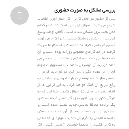
بررسی مشکل به صورت حضوری
پس از حضور در محل کاربر ، کار جمع آوری اطلاعات
شروع می شود . سؤال اول این است که انجام کدام
عمل باعث بروز مشکل شد ه است . گاهی اوقات پاسخ
این سؤال، چندان روشنگرنیست . زیرا کاربرمی گوید
که وی کارخاصی انجام نداده است و همه کارها صورت
گرفته در حد کارهای معمولی روزانه بوده است یا آن
که دقیقا می داند چه اتفاقی افتاده ولی ترجیح می
دهد درباره آن توضیحی ندهد ، یا مسئوولیت انجام
آن را بر عهده نگیرد .در این مواقع باید کاربر را
مطمئن سازید که توضیح درباره نحوه بروز مشکل به
رفع سریع آن کمک خواهد کرد . به غیر از این ها از
انجام تغییرات محلی نیز سؤال کنید . مثلا این که به
تازگی دکوراسیون اتاق محل کار تغییر کرده است ی
یک برنامه محافظ نمایش جدید نصب شده است یا
مواردی از این دست .بعد از آن که تا حد ممکن
دانسته هایتان را افزایش دادید ، موارد ی که تلفنی
به کاربر گفتید را مجددا خودتان آزمایش کنید . اگر