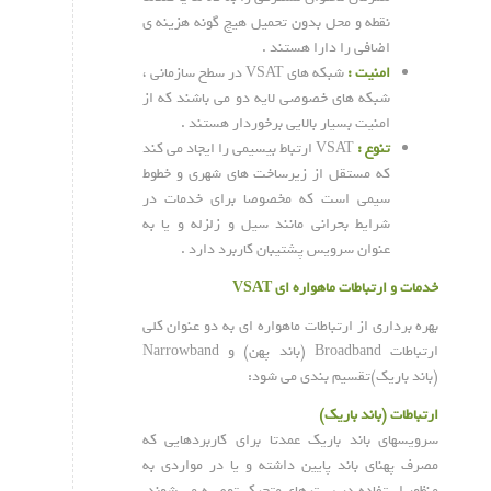
نقطه و محل بدون تحمیل هیچ گونه هزینه ی
اضافی را دارا هستند .
امنیت :
شبکه های VSAT در سطح سازمانی ،
شبکه های خصوصی لایه دو می باشند که از
امنیت بسیار بالایی برخوردار هستند .
تنوع :
VSAT ارتباط بیسیمی را ایجاد می کند
که مستقل از زیرساخت های شهری و خطوط
سیمی است که مخصوصا برای خدمات در
شرایط بحرانی مانند سیل و زلزله و یا به
عنوان سرویس پشتیبان کاربرد دارد .
خدمات و ارتباطات ماهواره ای VSAT
بهره برداری از ارتباطات ماهواره ای به دو عنوان کلی
ارتباطات Broadband (باند پهن) و Narrowband
(باند باریک)تقسیم بندی می شود:
ارتباطات (باند باریک)
سرویسهای باند باریک عمدتا برای کاربردهایی که
مصرف پهنای باند پایین داشته و یا در مواردی به
منظور استفاده در بسترهای متحرک توصیه می شوند.