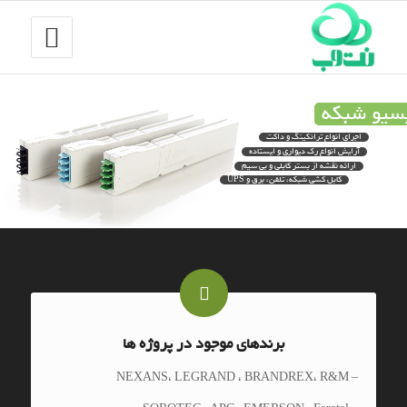
سیو شبکه
اجرای انواع ترانکینگ و داکت
آرایش انواع رک دیواری و ایستاده
ارائه نقشه از بستر کابلی و بی سیم
کابل کشی شبکه، تلفن، برق و UPS
برندهای موجود در پروژه ها
– NEXANS، LEGRAND ، BRANDREX، R&M