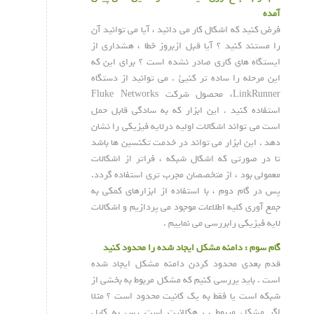
آمده
فرض کنید که اشکال کار می دانید ، آیا می توانید آن
را مستند کنید ؟ آیا قبل ازبروز خطا ، هشداری از
ایستگاه های کاری صادر نشده است ؟ برای این که
این مرحله را ساده تر کنیئ . می توانید از دستگاه
LinkRunner، محصول شرکت Fluke Networks
استفاده کنید . این ابزار که به سادگی قابل حمل
است می تواند اشکالات اولیه درلایه فیزیکی را نشان
دهد . این ابزار می تواند در خدمت تکنسین ها باشد
تا در صورتی که اشکال شبکه ، فراتر از اشکالات
معمولی بود ، از متخصصان مجرب تری استفاده گردد.
پس در گام دوم ، با استفاده از ابزارهای کمکی به
جمع آوری کلیه اطلاعات موجود می پردازیم و اشکالات
لایه فیزیکی رابررسی می نماییم .
گام سوم : دامنه مشکل ایجاد شده را محدود کنید
قدم بعدی محدود کردن دامنه مشکل ایجاد شده
است . باید یررسی کنیم که مشکل مربوط به بخشی از
شبکه است یا فقط به یک کانیت محدود است ؟ مثلا
اگر مشکل مربوط ب هکلانیت است پس به کابل