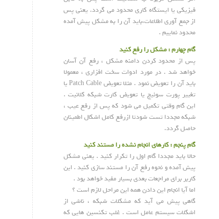
فیزیکی یا ایستگاه کاری محدود می گردد. یعنی پس
از جمع آوری اطلاعات،باید آن را به مشکل پیش آمده
محدود نماییم .
گام چهارم : مشکل را رفع کنید
پس از محدود کردن دامنه مشکل ، رفع آن آسان
خواهد شد . در مورد ادوات سخت افزاری ، معمولا
باید آن را تعویض نمود . مثلا تعویض Patch Cable یا
تغییر پورت سوئیچ یا تعویض کارت شبکه کلانیت .
این گام وقتی تکمیل می شود که پس از رفع عیب ،
شبکه مجددا تست شودتا ازرفع کامل اشکال اطمینان
حاصل گردد.
گام پنجم : کارهای انجام نشده را مستند کنید
حالا باید مجددا گام اول را تکرار کنید . یعنی مشکل
پیش آمده و نحوه رفع آن را مستند سازی کنید . این
کاربر برای مراجعات بعدی بسیار مفید خواهد بود .
اما آیا انجام این دادن همه این مراحل لازم است ؟
گاهی پیش می آید که مشکلات شبکه ، ناشی از
اشکلات سیستم عامل است . غلب تکنسین هایی که