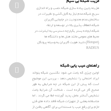
مزیت شبکه بی سیم
هزینه پایین پیاده سازی شبکه ،نصب و راه اندازی
سریع شبکه،عدم نیاز به کابل کشی و تغییرات در
ساختمان،عدم محدودیت در جابجایی کاربران
شبکه،انعطاف پذیری بالا در توسعه و ارتقاء
شبکه،ایجاده بستر یکپارچه دسترسی به اینترنت در
محیط های عمومی مانند هتل ها و دانشگاه ها
(Hotspot)،تایید هویت کاربران به وسیله پروتکل
RADIUS
راهنمای عیب یابی شبکه
اولین چیزی که باعث می شود تکنسین شبکه بتواند
ایراد احتمالی را تشخیص دهد ، بررسی این موضوع
است که پیش از این شبکه در چه شرایطی به طور
صحیح کار می کرده است . شناخت آن شرایط باعث
تشخیص آسانتر عامل پدید آورنده خطا می گردد . اما
متاسفانه بعضی از تجهیزات شبکه فاقد داده های فنی
لازم برای رفع عیب یا مستنداتی برای آگاهی یافتن از