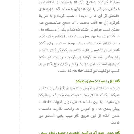
شرایط کارکرد صحیح آن ها هستند و متخصصان
هنگامی در کار با آن هاموفق هستند که نمونه های
مختلفی از آن ها را دیده ، نصب کرده و با شرایط
کارکرد آن ها آشنا باشند . اما همان متخصصان هم
ممکن است فراموش کنند که کدام یک از دستگاه ها ،
در کدام شرایط بهترعمل می کردند یا کدام پیکر بندی
برای کدام محیط مناسب تر بوده است . برای آنکه
فاصله بین تکنسین های مختلف با یکدیگر کمتر شود و
راه یافتن خطا ها کوتاه تر گردد ، رعایت نج نکته
ضروری است . این موارد را می توان پنج گام برای
کسب موفقیت در کشف خطا نام گذاشت .
گام اول : مستند سازی شبکه
در دست داشتن آخرین نقشه های فیزیکی و منطقی
شبکه ، کمک شایانی به شناخت وضعیت فعلی شبکه
می نماید . با این نقشه ها می توان ادوات مختلف ،
پیکر بندی ها ، و آدرس ها راتحت نظارت داشت .
ضمن آنکه از این طریق کار عیب یابی آسانتر می
گردد.
گام دوم : جمع آوری کلیه اطلاعات و تحلیل خطای پیش