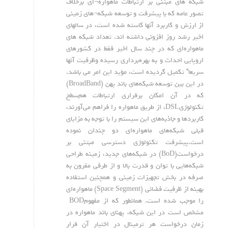
شبکه های مبتنی بر ارتباطات ماهواره¬ای برخلاف
تصور عامه که با پیشرفت و توسعه شبکه¬های زمینی
از ارزش و کاربرد آنها کاسته شده است، در سالهای
اخیر رشد روز افزونی داشته اند. تعداد شبکه های
ماهواره‌ای که در چند سال اخیر فقط در کشورهای
اروپایی احداث و به بهره‌برداری رسیده وظرفیت آنها
سریعا” تکمیل گردیده است، مؤید این امر می باشد.
در این بین توسعه شبکه‌های باند پهن (BroadBand)
که در آن امکان برقراری ارتباطات هم‌سطح
تکنولوژیDSL، از طریق ماهواره را فراهم می‌آورند،
کاربردها و جاذبه‌های این سیستم را با توجه به مزایای
قبلی شبکه‌های ماهواره‌ای دو چندان نموده
است.پیشرفت تکنولوژی دسترسی مبتنی بر
درخواست(BoD) در شبکه‌های جدید، زمینه طراحی
شبکه‌هایی با توان و قدرت بالا و از طرفی مقرون به
صرفه در بخش تجهیزات زمینی و همچنین استفاده
بهینه از ظرفیت فضائی (Space Segment) ماهواره‌ای
را موجب شده است. همانطور که از مفهومBOD
مشخص است در این شبکه، پهنای باند ماهواره در
زمان درخواست هر ترمینال در اختیار آن قرار