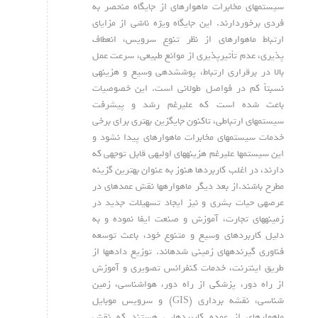
سیستم‏های مخابرات ماهواره‏ای از جایگاه منحصر به
فردی برخوردارند. این جایگاه ویژه ناشی از مزایای
ارتباط ماهواره‏ای از نظر تنوع سرویس، انعطاف
پذیری، عدم تأثیرپذیری از موانع طبیعی، سرعت عمل
بالا در برقراری ارتباط، پوشش‏دهی وسیع و هزینه‏ی
نسبتاً کم در فواصل طولانی است. این خصوصیات
باعث شده است که علی‏رغم رشد و پیشرفت
سیستم‏های ارتباطی، تاکنون جایگزین بهتری برای برخی
خدمات سیستم‏های مخابرات ماهواره‏ای پیدا نشود و
این سیستم‏ها علی‏رغم هزینه‏های اولیه‏ی قابل توجهی که
دارند، در اغلب کاربردها هنوز به عنوان بهترین گزینه
مطرح باشند.از بعد دیگر ماهواره‏ها نقش عمده‏ای در
عرصه‏ی حیات بشری و نیز ایجاد تسهیلات جدید در
زمینه‏های تجارت، آموزش و صنعت ایفا نموده و به
دلیل کاربردهای وسیع و متنوع خود، باعث توسعه
فناوری گیرنده‏های زمینی شده‏اند. توزیع داده‏ها از
طریق اینترنت، خدمات کنفرانس تصویری و آموزش
از راه دور، پزشکی از راه دور، هواشناسی، زمین
شناسی، نقشه برداری (GIS) و سرویس موبایل
ماهواره‏ای از عمده کاربردهایی هستند که نقش