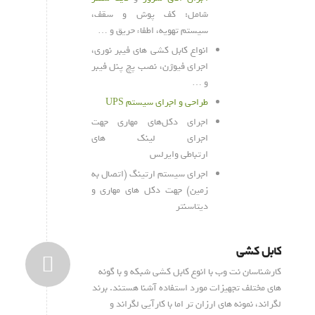
شامل: کف پوش و سقف،
سیستم تهویه، اطفاء حریق و …
انواع کابل کشی های فیبر نوری،
اجرای فیوژن، نصب پچ پنل فیبر
و …
طراحی و اجرای سیستم UPS
اجرای دکل‌های مهاری جهت
اجرای لینک های
ارتباطی وایرلس
اجرای سیستم ارتینگ (اتصال به
زمین) جهت دکل های مهاری و
دیتاسنتر
کابل کشی
کارشناسان نت وب با انوع کابل کشی شبکه و با گونه
های مختلف تجهیزات مورد استفاده آشنا هستند. برند
لگراند، نمونه های ارزان تر اما با کارآیی لگراند و