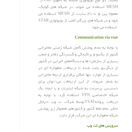
باشند. دو نوع توپولوژی شبکه به نامهای
STAR
,
MESH
استفاده می شوند. در شبکه های کوچک،
معمولا بین ۵ تا ۳۰ سایت، از
MESH
استفاده می
شود و در شبکه های بزرگتر اغلب از توپولوژی
STAR
استفاده می شود
Communication via vsat
با توجه به عدم پوشش کامل شبکه زمینی مخابراتی
کشور از یکسو و پراکندگی و گستردگی دفاتر و شعب
بسیاری از سازمان¬ها و دستگاه‌های اجرایی در کشور
از دیگرسو باعث شده تا ارتباطات ماهواره¬ای در
بسیاری از موارد تنها امکان برقراری ارتباط مخابراتی
به شمار میروند. از این ارتباطات می¬توان برای
دسترسی پرسرعت به شبکه اینترنت و یا ایجاد یک
شبکه اختصاصی VPN استفاده کرد. با توجه به
دریافت پروانهVSATتوسط شرکت ت وب ،درحال
حاضر تمام نقاط کشور و کشورهای همجوار زیر پوشش
شبکه ماهواره ای این شرکت قرار دارد.
سرویس های نت وب