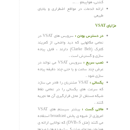
کشتی، هواپیماو …..
ارائه خدمات در مواقع اضطراری و بلایای
طبیعی
مزایای
VSAT
در دسترس بودن :
سرویس های VSAT در
تمامی مکانهایی که دید واضحی از کمربند
کلارک (Clarke Belt) دارند ، قابل پیاده
سازی و گسترش است .
نصب سریع :
سرویس VSAT می تواند در
عرض چند ساعت و یا حتی چند دقیقه پیاده
سازی شود .
یکسانی :
VSAT مشتریان را قادر می سازد
که سرعت های یکسانی را در تمامی نقاط
شبکه مستقل از محل قرارگیری آن ها تجربه
کنند .
مالتی کست :
بیشتر سیستم های VSAT
امروزی از شیوه ی پخش broadcast استفاده
می کنند (مثل DVB-S) که توانایی ارائه ی
همزمان محتوای مشترکی را به ده ها یا صدها