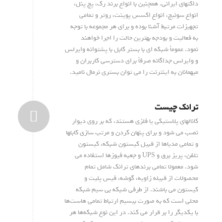
داکتهای ایرانی. همچنین با انواع برند رک، پچ پنل،
انواع سوئیچ، انواع اکسس پوینت، روتر و تمامی
تجهیزات مرتبط آشنا بوده و برای هر مجموعه با توجه
به فعالیت و بودجه بهترین حالت را اجرا خواهند
نمود. عموماً شبکه ای با بستر کابل با پشتوانه وایرلس
و وایرلس جداگانه صرفاً برای دسترسی کاربران و
میهمانان به اینترنت را می توان بستری نرمال نامید.
ترانک چیست
کانالهای پلاستیکی یا فلزی هستند، که بر روی دیوار
نصب می شود و برای پنهان کردن و مرتب سازی کابلها
و تمامی مدیاها از قبیل کیستون شبکه، کیستون
تلفن، پریز برق و UPS و جعبه فیوزها استفاده می
شود. معمولا تمامی برندهای ترانک شامل تمام
محصولات از قبیله زاویه، گوشه، فیس پلیت و
کیستون می باشند. از طرفی شبکه بی سیم شبکه
محلی است که به صورت بیسیم ارتباط تمامی هاست‌ها
با یکدیگر را بر قرار می کند. در این نوع شبکه‌ها هر