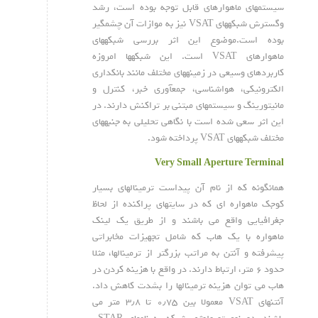
سیستم‏های ماهواره‏ای قابل توجه بوده است، رشد
وگسترش شبکه‏های VSAT نیز به موازات آن چشم‏گیر
بوده است.موضوع این اثر بررسی شبکه‏های
ماهواره‏ای VSAT است. این شبکه‏ها امروزه
کاربردهای وسیعی در زمینه‏های مختلف مانند بانکداری
الکترونیکی، هواشناسی، جمع‏آوری خبر، کنترل و
مانیتورینگ و سیستم‏های مبتنی بر تراکنش دارند. در
این اثر سعی شده است با نگاهی تحلیلی به جنبه‏های
مختلف شبکه‏های VSAT پرداخته شود.
Very Small Aperture Terminal
همانگونه که از نام آن پیداست ترمینالهای بسیار
کوجک ماهواره ای که در سایتهای پراکنده از لحاظ
جغرافیایی واقع می باشند و از طریق یک لینک
ماهواره با یک هاب که شامل تجهیزات مخابراتی
پیشرفته و آنتن به مراتب بزرگتر از ترمینالها، مثلا
حدود ۶ متر، ارتباط دارند. در واقع با هزینه کردن در
هاب می توان هزینه ترمینالها را بشدت کاهش داد.
آنتنهای
VSAT
معمولا بین ۰٫۷۵ تا ۳٫۸ متر می