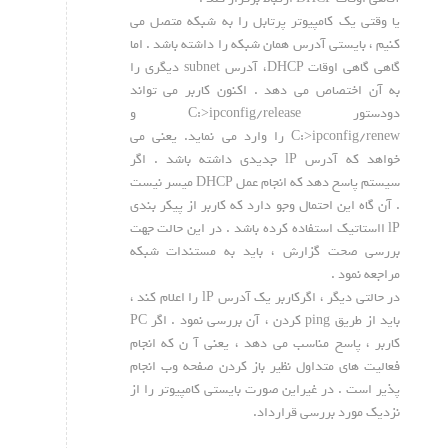
یا وقتی یک کامپیوتر پرتابل را به شبکه متصل می
کنیم ، بایستی آدرس همان شبکه را داشته باشد . اما
گاهی گاهی اوقات DHCP، آدرس subnet دیگری را
به آن اختصاص می دهد . اکنون کاربر می تواند
دودستور C:>ipconfig/release و
C:>ipconfig/renew را وارد می نماید. یعنی می
خواهد که آدرس lP جدیدی داشته باشد . اگر
سیستم پاسخ دهد که انجام عمل DHCP میسر نیست
. آن گاه این احتمال وجو دارد که کاربر از پیکر بندی
lP ااستاتیک استفاده کرده باشد . در این حالت جهت
بررسی صحت گزارش ، باید به مستندات شبکه
مراجعه نمود .
در حالتی دیگر ، اگرکاربر یک آدرس lP را اعلام کند ،
باید از طریق ping کردن ، آن بررسی نمود . اگر PC
کاربر ، پاسخ مناسب می دهد ، یعنی آ ن که انجام
فعالیت های متداول نظیر باز کردن صفحه وب انجام
پذیر است . در غیراین صورت بایستی کامپیوتر را از
نزدیک مورد بررسی قرارداد.