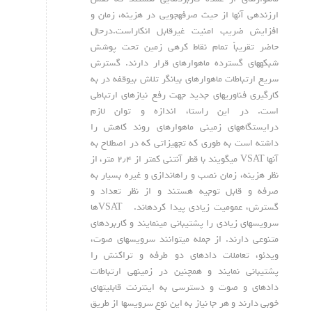
ارزنده‏ی آن‏ها از حیث صرفه‏جویی در هزینه، زمان و
افزایش ضریب امنیت غیرقابل انکاراست.درحال
حاضر تقریباً تمام نقاط کره‏ی زمین تحت پوشش
شبکه‏های گسترده ماهواره‏ای قرار دارند. گسترش
سریع ارتباطات ماهواره‏ای بیانگر تلاش بی‏وقفه در به
کارگیری فناوری‏های جدید جهت رفع نیازهای ارتباطی
است. در این راستا، اندازه و توان لازم
درایستگاه‏های زمینی ماهواره‏ای روند کاهش را
داشته است به طوری که تجهیزاتی که در اصطلاح به
آن‏ها VSAT می‏گویند با قطر آنتنی کمتر از ۲٫۴ متر، از
نظر هزینه، زمان نصب و راه‏اندازی و غیره بسیار به
صرفه و قابل توجیه هستند و از نظر تعداد و
گسترش، عمومیت زیادی پیدا کرده‏اند. VSAT‏ها
سرویس‏های زیادی را پشتیبانی می‏نمایند و کاربردهای
متنوعی دارند. از جمله می‏توانند سرویس‏های صوت،
ویدئو، تعاملات داده‏ای دو طرفه و تراکنش را
پشتیبانی نمایند و همچنین در زمینه‏ی ارتباطات
داده‏ای و صوت و دسترسی به اینترنت قابلیت‏های
خوبی دارند و هر جا نیاز به این نوع سرویس‏ها از طریق