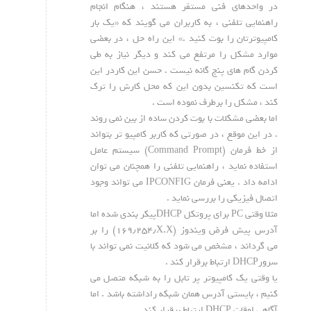
در واحدهای فنی مستقر هستند ، هنگام انجام
راهنمایی تلفنی ، به کاربران می گویند که «یک بار
کامپیوترتان را بوت کنید .» این راه حل ، در بعضی
موارد مشکل را مرتفع می کند و دیگر نیاز به طی
کردن گام های پنج گانه نیست . حسن این کاردر این
است که تکنسین بدون این که محل کارش را ترک
کند ، مشکل را برطرف نموده است .
اما بعضی مشکلات با بوت کردن ساده از بین نمی روند
. در این موقع ، در صورتی که کاربر کامپیو تر بتواند
از خط فرمان (Command Prompt) سیستم عامل
استفاده نماید ، راهنمایی تلفنی را همچنان می توان
ادامه داد . یعنی فرمان IPCONFIG می تواند وجود
اتصال فیزیکی را بررسی نماید .
مثلا وقتی PC برای پروتکل DHCPپیکر بندی شده اما
آدرس پیش فرض ویندوز (۱۶۹٫۲۵۴٫X.X) را بر
می گرداند ، مشخص می شود که کلانیت نمی تواند با
سرورDHCP ارتباط برقرار کند .
یا وقتی یک کامپیوتر پر تابل را به شبکه متصل می
کنیم ، بایستی آدرس همان شبکه راداشته باشد . اما
آگاهی اوقات DHCP ارتباط برقرار کند .