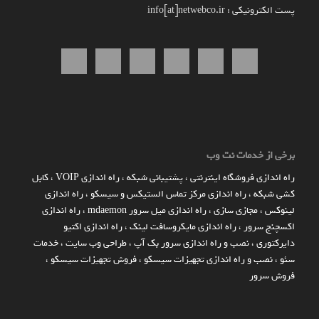
پست الکترونیکی : info[at]netwebco.ir
برخی از خدمات نت وب
راه اندازي فروشگاه اينترنتي
،
پشتیبانی شبکه
،
راه اندازی VOIP
،
کابل
کشی شبکه
،
راه اندازی مرکز تماس الستیکس و سیسکو
،
راه اندازی
لینوکس
،
مجازی سازی
،
راه اندازی میل سرور mdaemon
،
راه اندازی
اکسچنج سرور
،
راه اندازی مایکروسافت لینک
،
راه اندازی اکتیو
دایرکتوری
،
نصب و راه اندازی سرور بک آپ
،
طراحی وب سایت
،
خدمات
سئو
،
نصب و راه اندازی تجهیزات سیسکو
،
فروش تجهیزات سیسکو
،
فروش سرور