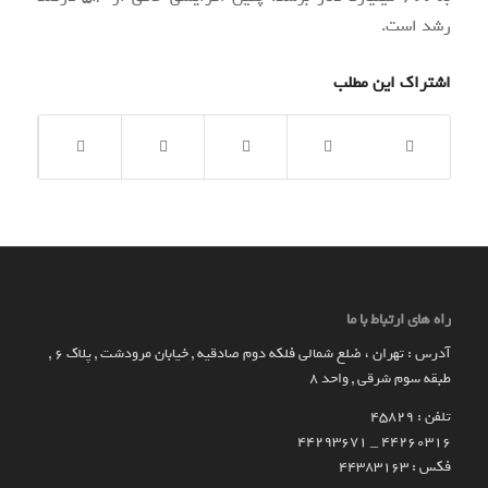
رشد است.
اشتراک این مطلب
راه های ارتباط با ما
آدرس : تهران ، ضلع شمالی فلکه دوم صادقیه , خیابان مرودشت , پلاک ۶ ,
طبقه سوم شرقی , واحد ۸
تلفن : 45829
۴۴۲۶۰۳۱۶ _ 44293671
فکس : 44383163