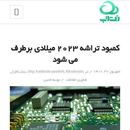
کمبود تراشه ۲۰۲۳ میلادی برطرف
می شود
/
شهریور ۳۰, ۱۴۰۰
در
Khodrosazi
,
kambode tarasheh
,
chip
,
سخت‌افزار
,
/
فناوری اطلاعات
توسط
ادمین