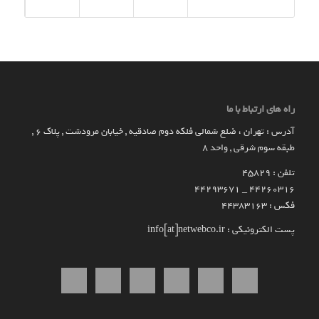
راه های ارتباط با ما
آدرس : تهران ، ضلع شمالی فلکه دوم صادقیه , خیابان مرودشت , پلاک ۶ ,
طبقه سوم شرقی , واحد ۸
تلفن : 45829
۴۴۲۶۰۳۱۶ _ 44293671
فکس : 44383163
پست الکترونیکی : info[at]netwebco.ir