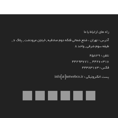
راه های ارتباط با ما
آدرس : تهران ، ضلع شمالی فلکه دوم صادقیه , خیابان مرودشت , پلاک ۶ ,
طبقه سوم شرقی , واحد ۸
تلفن : 45829
۴۴۲۶۰۳۱۶ _ 44293671
فکس : 44383163
پست الکترونیکی : info[at]netwebco.ir