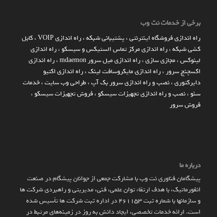
برخی از خدمات نت وب
راه اندازي فروشگاه اينترنتي
،
پشتیبانی شبکه
،
راه اندازی VOIP
،
کابل
کشی شبکه
،
راه اندازی مرکز تماس الستیکس و سیسکو
،
راه اندازی
لینوکس
،
مجازی سازی
،
راه اندازی میل سرور mdaemon
،
راه اندازی
اکسچنج سرور
،
راه اندازی مایکروسافت لینک
،
راه اندازی اکتیو
دایرکتوری
،
نصب و راه اندازی سرور بک آپ
،
طراحی وب سایت
،
خدمات
سئو
،
نصب و راه اندازی تجهیزات سیسکو
،
فروش تجهیزات سیسکو
،
فروش سرور
درباره ما
پیشگامان فناوری نت وب با مشارکت جمعی از جوانان پیشگام در صنعت
انفورماتیک، با هدف ارتقاء توان علمی، فنی، مدیریتی و راهبردی شرکت ها
و سازمان­ها با شماره ثبت 461153 در اداره ثبت شرکت ها تأسیس شده
است. ارائه خدمات تخصصی، ایجاد دانش به‌ روز در زمینه‌های مرتبط در