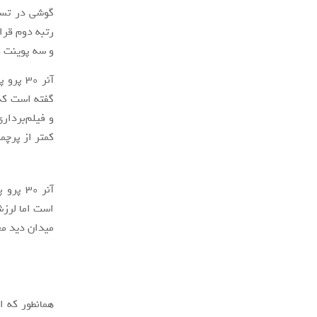
رتبه دوم قرا
و سه پوینت ک
آنر 30 پرو پلاس و
گفته است که 
کمتر از پرچ
میدان دید معادل ۱۷ میلی
همانطور که ا