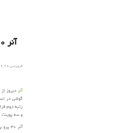
فروردین ۲۸, ۱۳۹۹
آنر
دیروز از 
رتبه دوم قرا
و سه پوینت ک
آنر 30 پرو پلاس و