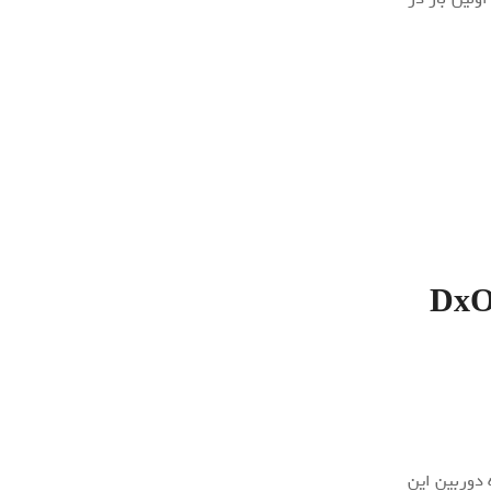
وم بنچمارک DxOMark
دوربین این