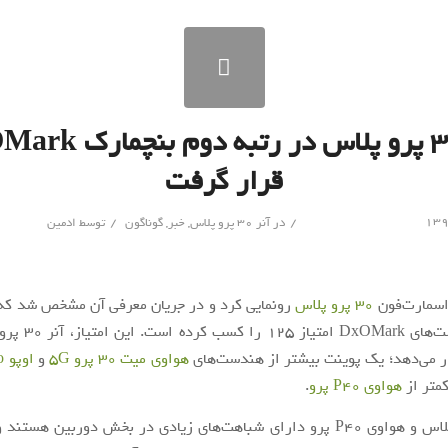
آنر ۳۰ پرو پلاس در رتبه د
قرار گرفت
/
/
در
آنر 30 پرو پلاس
,
خبر
,
گوناگون
توسط
ادمین
اسمارت‌فون
30 پرو پلاس
رونمایی کرد و در جریان معرفی آن مشخص شد که 
گوشی در تست‌های OMark
ر می‌دهد؛ یک پوینت بیشتر از هندست‌های
هواوی میت 30 پرو 5G
و
اوپو Find X2 Pro
متر از
هواوی P40 پرو
.
هواوی P40 پرو