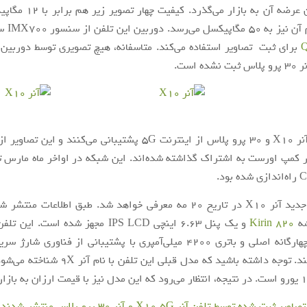
هفته از زمان عرضه آن به بازار 
وربین این تلفن از سنسور IMX700 سونی با
ه است.
هر دو تلفن آنر X10 و 30 پرو پلاس از اینترنت 5G پشتیبانی می‌کنند و 
در کمپ اورست به اشتراک گذاشته‌ شده‌اند. این شبکه در اواخر ماه مارس ت
بود.
اسمارت‌فون جدید آنر X10 در تاریخ 20 مه معرفی خواهد شد. طبق اطلاعات م
Kirin 820
و یک پنل 6.63 اینچی IPS LCD مجهز شده است.
استفاده می‌کند. توجه داشته باشید که مدل قبلی این 
ر ثبت شده توسط تلفن آنر X10 5G و آنر 30 پرو پلاس منتشر شدند
ا