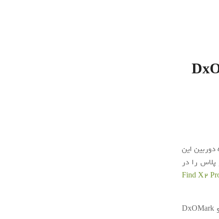
وم بنچمارک DxOMark
دوربین این
Dx امتیاز ۱۲۵ را کسب کرده است. این امتیاز، آنر 30 پرو پلاس را در
دارای شباهت‌های زیادی در بخش دوربین هستند و DxOMark