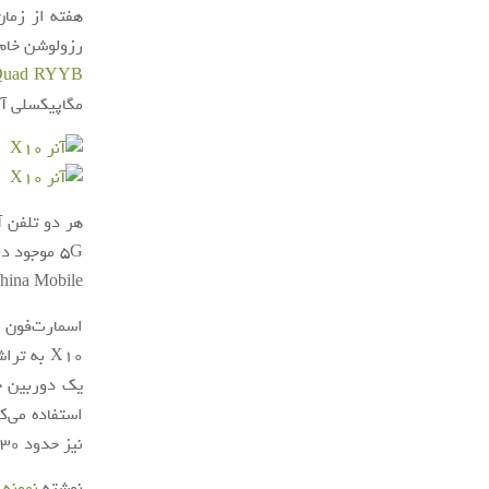
رزولوشن خام آن نیز به 50 مگاپیکسل می‌رسد. د
Quad RYYB
مگاپیکسلی آنر 30 پرو پلاس ثبت نشد
5G موجود 
China Mobile راه‌اندازی شده 
X10 به تراشه
نیز حدود 130 یورو است. در نتیجه، انتظار می‌رود که این مدل نیز با قیمت ارزان به بازار عرضه شود.
نوشته
نمونه تصاوی