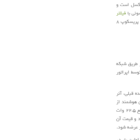
می‌گذرد. کیفیت چهار تصویر زیر هم برابر با 12 مگاپیکسل است و
فیلتر
برای ثبت تصاویر استفاده می‌کند. متاسفانه، هیچ تصویری توسط دوربین پریسکوپ 8
این تصاویر از طریق شبکه
وسط اپراتور
نتشر شده قبلی، آنر
 این تلفن هوشمند از
یک دوربین چهارگانه اصلی و باتری 4200 میلی‌آمپری با پشتیبانی از فناوری شارژ سریع 22.5 وات
تلفن با نام آنر 9X شناخته می‌شود و قیمت آن
ولین بار در