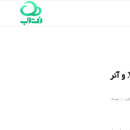
نمونه تصاویر ثبت شده توسط تلفن آنر X10 5G و آنر
/
گون
توسط