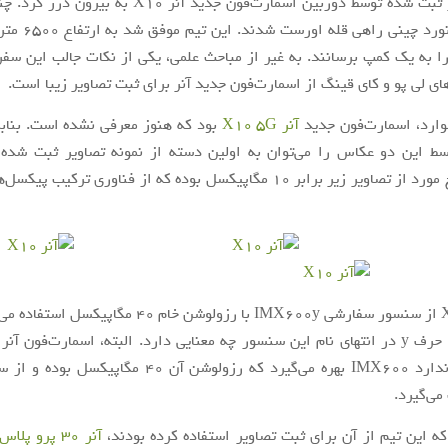
نمونه تصاویر ثبت شده توسط دوربین اسمارت‌فون جدید آنر X10
یک تیم کوهنورد چینی 
را به یک کمپ برسانند. به غیر از مباحث علمی، یکی از نکات جالب این سفر
های لی پو و کای قینگ از اسمارت‌فون جدید آنر برای ثبت تصاویر زیبا است.
وارد، اسمارت‌فون جدید
آنر X10 5G
بود که هنوز معرفی نشده است. بنابر
ط این دو عکاس را می‌توان به اولین دسته از نمونه تصاویر ثبت شده 
رزولوشن پنج مورد از تصاویر زیر برابر 10 مگاپیکسل بوده که از فناوری ترکیب
X10 از سنسور سفارشی IMX600y با رزولوشن خام 40 مگاپی
ه این تیم از آن برای ثبت تصاویر استفاده کرده بودند،
آنر 30 پرو پلاس