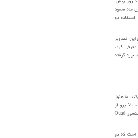
 به بیرون درز کرد. چند روز پیش،
راهی قله اورست شدند. این تیم موفق شد به ارتفاع 6500 متری قله صعود
 استفاده دو
این، تصاویر
معرفی کرد.
 پیکسل‌ها بهره گرفته
کسل استفاده می‌کند. ما هنوز
نمی‌دانیم که حرف y در انتهای نام این سنسور چه معنایی دارد. البته، اسمارت‌فون آنر V30 پرو از
سنسور استاندارد IMX600 بهره می‌گیرد که رزولوشن آن 40 مگاپیکسل بوده و از سنسور Quad
است که دو