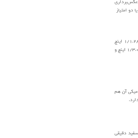
 عکس‌برداری
ت‌ها فقط یک یا دو امتیاز
آنر 30 پرو پلاس مثل هواوی P40 پرو مجهز به دوربین اصلی ۵۰ مگاپیکسلی با سایز ۱/۱.۲۸ اینچ
است اما لرزشگیر ندارد. دوربین اولتراواید آن هم یک سنسور ۱۶ مگاپیکسلی با سایز ۱/۳.۰۹ اینچ و
امیکی آن هم
ارد.
 سفید دقیقی