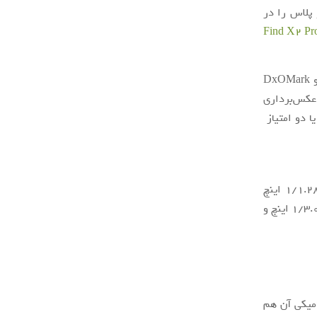
Dx امتیاز ۱۲۵ را کسب کرده است. این امتیاز، آنر 30 پرو پلاس را در
دارای شباهت‌های زیادی در بخش دوربین هستند و DxOMark
 عکس‌برداری
ت‌ها فقط یک یا دو امتیاز
آنر 30 پرو پلاس مثل هواوی P40 پرو مجهز به دوربین اصلی ۵۰ مگاپیکسلی با سایز ۱/۱.۲۸ اینچ
است اما لرزشگیر ندارد. دوربین اولتراواید آن هم یک سنسور ۱۶ مگاپیکسلی با سایز ۱/۳.۰۹ اینچ و
امیکی آن هم