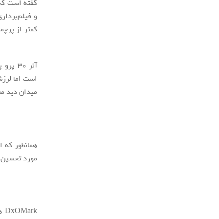
گفته است که 
کمتر از پرچ
میدان دید معادل ۱۷ میلی
همانطور که ا
مورد تحسین و
rk