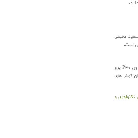
ارد.
 سفید دقیقی
لی است.
امتیاز دوربین آنر 30 پرو پلاس در بخش‌های فیلم‌برداری و عکس‌برداری پایین‌تر از هواوی P40 پرو
پایه ۷۰۰ دلاری آن، علاقمندان گوشی‌های
ر تکنولوژی و