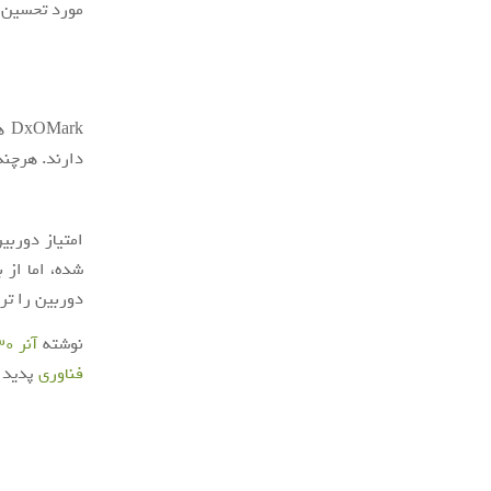
مورد تحسین و
rk
دارند. هرچند
دوربین را تر
نوشته
آنر 30 پرو پلاس در رتبه دوم بنچمارک DxOMark قرار گرفت
فناوری
پدیدا