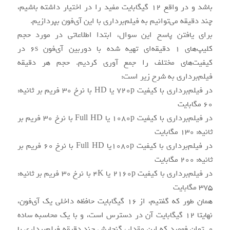
باشد و در واقع 12 گیگابایت مفید را در اختیار داشته باشیم،
چند دقیقه می‌توانیم به فیلم‌برداری با این آی‌فون بپردازیم.
برای یافتن پاسخ این سوال، ابتدا اطلاعاتی در مورد حجم
کلیپ‌های 1 دقیقه‌ای تهیه شده با دوربین آی‌فون 6s در
کیفیت‌های مختلف را جمع آوری کردیم. حجم هر دقیقه
فیلم‌برداری به شرح زیر است:
در فیلم‌برداری با کیفیت 720p یا HD با نرخ 30 فریم بر ثانیه:
60 مگابایت
در فیلم‌برداری با کیفیت 1080p یا Full HD با نرخ 30 فریم بر
ثانیه: 130 مگابایت
در فیلم‌برداری با کیفیت 1080pیا Full HD با نرخ 60 فریم بر
ثانیه: 200 مگابایت
در فیلم‌برداری با کیفیت 2160p یا 4K با نرخ 30 فریم بر ثانیه:
375 مگابایت
همان طور که گفتیم، از 16 گیگابایت حافظه داخلی یک آی‌فون،
نهایتا 12 گیگابایت آن در دسترس است، و با یک محاسبه ساده
می‌توان فهمید که این مقدار، گنجایش چند دقیقه فیلم‌برداری با