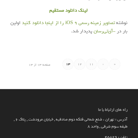
لینک دانلود مستقیم
نوشته
تصاویر زمینه رسمی iOS 9 را از اینجا دانلود کنید
اولین
بار در
-آی‌تی‌رسان
پدیدار شد.
13
12
11
‹
«
صفحه 13 از 13
راه های ارتباط با ما
آدرس : تهران ، ضلع شمالی فلکه دوم صادقیه , خیابان مرودشت , پلاک ۶ ,
طبقه سوم شرقی , واحد ۸
تلفن : 45829