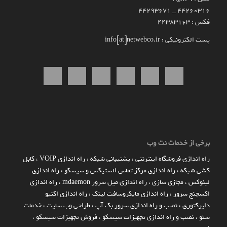
۴۴۲۶۰۳۱۶ _ 44293671
فکس : 44383163
پست الکترونیکی : info[at]netwebco.ir
برخی از خدمات نت وب
راه اندازي فروشگاه اينترنتي
،
پشتیبانی شبکه
،
راه اندازی VOIP
،
کابل
کشی شبکه
،
راه اندازی مرکز تماس الستیکس و سیسکو
،
راه اندازی
لینوکس
،
مجازی سازی
،
راه اندازی میل سرور mdaemon
،
راه اندازی
اکسچنج سرور
،
راه اندازی مایکروسافت لینک
،
راه اندازی اکتیو
دایرکتوری
،
نصب و راه اندازی سرور بک آپ
،
طراحی وب سایت
،
خدمات
سئو
،
نصب و راه اندازی تجهیزات سیسکو
،
فروش تجهیزات سیسکو
،