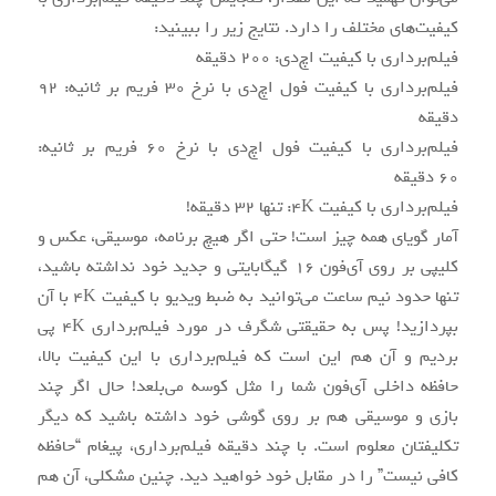
کیفیت‌های مختلف را دارد. نتایج زیر را ببینید:
فیلم‌برداری با کیفیت اچ‌دی: 200 دقیقه
فیلم‌برداری با کیفیت فول اچ‌دی با نرخ 30 فریم بر ثانیه: 92
دقیقه
فیلم‌برداری با کیفیت فول اچ‌دی با نرخ 60 فریم بر ثانیه:
60 دقیقه
فیلم‌برداری با کیفیت 4K: تنها 32 دقیقه!
آمار گویای همه چیز است! حتی اگر هیچ برنامه، موسیقی، عکس و
کلیپی بر روی آی‌فون 16 گیگابایتی و جدید خود نداشته باشید،
تنها حدود نیم ساعت می‌توانید به ضبط ویدیو با کیفیت 4K با آن
بپردازید! پس به حقیقتی شگرف در مورد فیلم‌برداری 4K پی
بردیم و آن هم این است که فیلم‌برداری با این کیفیت بالا،
حافظه داخلی آی‌فون شما را مثل کوسه می‌بلعد! حال اگر چند
بازی و موسیقی هم بر روی گوشی خود داشته باشید که دیگر
تکلیفتان معلوم است. با چند دقیقه فیلم‌برداری، پیغام “حافظه
کافی نیست” را در مقابل خود خواهید دید. چنین مشکلی، آن هم