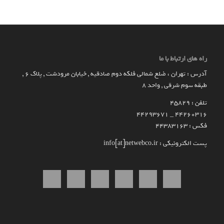
راه های ارتباط با ما
آدرس : تهران ، ضلع شمالی فلکه دوم صادقیه , خیابان مرودشت , پلاک ۶ ,
طبقه سوم شرقی , واحد ۸
تلفن : 45829
۴۴۲۶۰۳۱۶ _ 44293671
فکس : 44383163
پست الکترونیکی : info[at]netwebco.ir