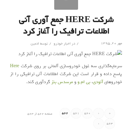
شرکت HERE جمع آوری آنی
اطلاعات ترافیک را آغاز کرد
/
/
مهر ۲۰, ۱۳۹۵
در
اخبار خودرو
توسط
ادمین
سرمایه‌گذاری سه غول خودرو‌سازی آلمانی بر روی شرکت
Here
پاسخ داده و قرار است این شرکت اطللاعات آنی ترافیکی را از
خودرو‌های
آئودی
،
بی ام و
و
مرسدس بنز
گردآوری کند.
562
561
560
‹
«
صفحه 562 از 563
›
563