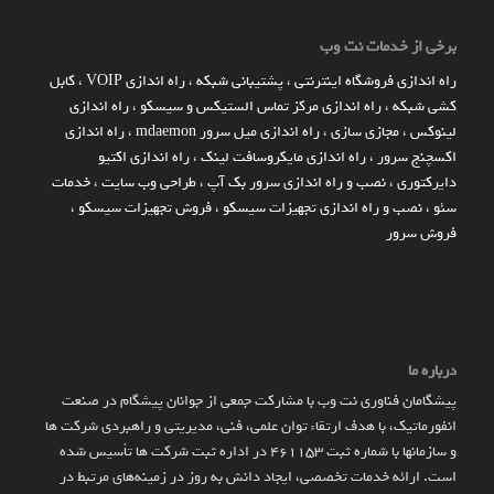
برخی از خدمات نت وب
راه اندازي فروشگاه اينترنتي
،
پشتیبانی شبکه
،
راه اندازی VOIP
،
کابل
کشی شبکه
،
راه اندازی مرکز تماس الستیکس و سیسکو
،
راه اندازی
لینوکس
،
مجازی سازی
،
راه اندازی میل سرور mdaemon
،
راه اندازی
اکسچنج سرور
،
راه اندازی مایکروسافت لینک
،
راه اندازی اکتیو
دایرکتوری
،
نصب و راه اندازی سرور بک آپ
،
طراحی وب سایت
،
خدمات
سئو
،
نصب و راه اندازی تجهیزات سیسکو
،
فروش تجهیزات سیسکو
،
فروش سرور
درباره ما
پیشگامان فناوری نت وب با مشارکت جمعی از جوانان پیشگام در صنعت
انفورماتیک، با هدف ارتقاء توان علمی، فنی، مدیریتی و راهبردی شرکت ها
و سازمان­ها با شماره ثبت 461153 در اداره ثبت شرکت ها تأسیس شده
است. ارائه خدمات تخصصی، ایجاد دانش به‌ روز در زمینه‌های مرتبط در