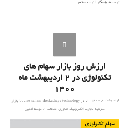
مجموع درآمدهای مایکروسافت در سال 2020 میلادی با رشد
13.6 درصدی نسبت به سال قبل از آن به عدد 143 میلیارد
دلار رسید و سود خالص این شرکت در یک سال گذشته نیز با
رشد 12.8 درصدی معادل 44.2 میلیارد دلار محاسبه شد.
مایکروسافت در آخرین سه ماه سال گذشته موفق شد درآمدهای
خود را از واحد توسعه خدمات پردازش ابری Azure تا 50 درصد
افزایش دهد.
در ابتدای سال 2020 میلادی هر سهام مایکروسافت با قیمت
159 دلار معامله می‌شود. در اوایل مارس گذشته و همزمان با
انتشار ویروس کرونا از چین به مرزهای آمریکا ارزش هر سهام
این شرکت به 165 دلار رسید. در جریان همه گیری ویروس کرونا
ارزش هر سهام مایکروسافت تا 132.52 دلار نیز سقوط کرد.
خوشبختانه برای سرمایه گذاران مایکروسافت این افت قیمت
مدت زیادی طول نکشید. در ماه ژوئن هر سهام مایکروسافت در
بالاترین سطح خود در تاریخ با قیمت بیش از 190 دلار معامله
شد. در حالی که دیگر بخش‌های بازار جهانی در نیمه دوم سال