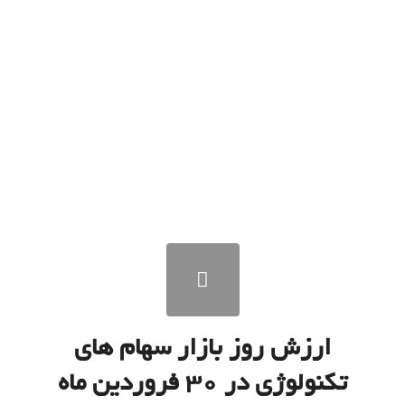
تکنولوژی در ۲ اردیبهشت ماه
۱۴۰۰
/
اردیبهشت ۲, ۱۴۰۰
در
sherkathaye technology
,
saham
,
bourse
,
بازار
/
سرمایه
,
تجارت الکترونیک
,
فناوری اطلاعات
توسط
ادمین