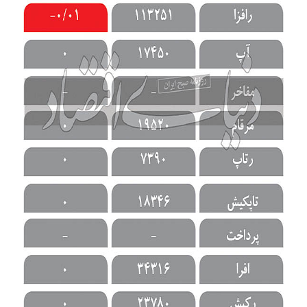
ارزش روز بازار سهام های
تکنولوژی در ۳۰ فروردین ماه
۱۴۰۰
/
فروردین ۳۰, ۱۴۰۰
در
sherkathaye technology
,
saham
,
bourse
,
بازار
/
سرمایه
,
تجارت الکترونیک
,
فناوری اطلاعات
توسط
ادمین