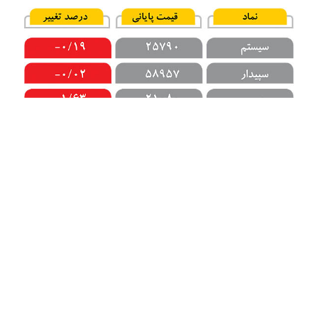
2020 با بحران جدی مواجه شده بود، مایکروسافت بیشتر با
برنامه ریزی درست موفق شد ارزش هر سهام خود را از حدود
200 دلار به 230 دلار برساند و سپامپر گذشته هر سهام این
شرکت به قیمت 232.86 دلار فروخته شد.
به هر حال، سرمایه گذاران مایکروسافت که یک سال قبل سهام
این شرکت را خریداری کردند در نهایت توانستند بازده مناسبی
را به دست آورند. در واقع هر فردی که آوریل 2020 معادل
1000 دلار سهام مایکروسافت را خریداری کرده بود با فرض سود
سهام مجدد هم اکنون 1636 دلار در اختیار داشت.
منبع: benzinga
ترجمه: همکاران سیستم