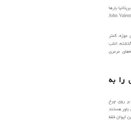
یتانیا بارها
ار گرفته است. این شیء توسط فردی به نام جان والنتین سالوج (John Valentine
 موزه، کمتر
گذشته، اغلب
‌های مرمری
 را به
بر روی چرخ
 باور هستند
ن لیوان فقط