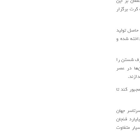
اغذی داشته و مربوط به دهه 1990 است. محققان بر این
 کرت برگزار
 حاصل تولید
داخته شده و
 نیز ظرف شستن را
‌ها در عصر
دازند.
جبور کند تا
رتاسر جهان
ما امروزه ما به‌عنوان یک گونه در حال حیات، هر ساله بیش از 300 میلیارد فنجان
سیار متفاوت