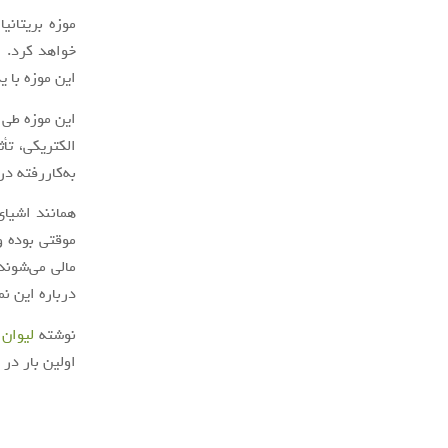
موزه بریتانی
این موزه با یکی از 
این موزه طی ب
به‌کاررفته د
همانند اشیای
درباره این نم
نوشته
لیوان یک‌بارمصرف 3500 ساله
اولین بار در