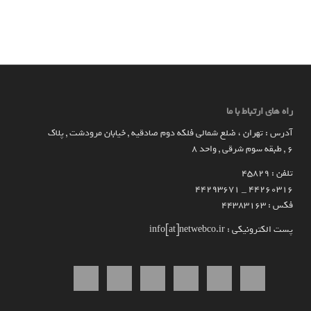
راه های ارتباط با ما
آدرس : تهران ، ضلع شمالی فلکه دوم صادقیه , خیابان مرودشت , پلاک
۶ , طبقه سوم شرقی , واحد ۸
تلفن : 45829
۴۴۲۶۰۳۱۶ _ 44293671
فکس : 44383163
پست الکترونیکی : info[at]netwebco.ir