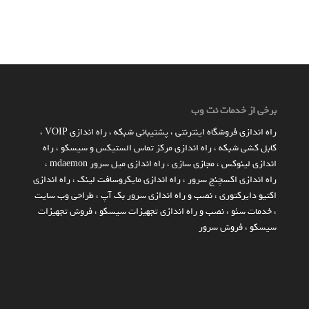
برخی از خدمات نت وب
راه اندازي فروشگاه اينترنتي
،
پشتیبانی شبکه
،
راه اندازی VOIP
،
کابل کشی شبکه
،
راه اندازی مرکز تماس الستیکس و سیسکو
،
راه
اندازی لینوکس
،
مجازی سازی
،
راه اندازی میل سرور mdaemon
،
راه اندازی اکسچنج سرور
،
راه اندازی مایکروسافت لینک
،
راه اندازی
اکتیو دایرکتوری
،
نصب و راه اندازی سرور بک آپ
،
طراحی وب سایت
،
خدمات سئو
،
نصب و راه اندازی تجهیزات سیسکو
،
فروش تجهیزات
سیسکو
،
فروش سرور