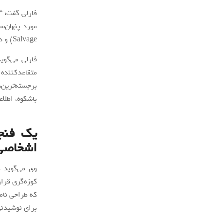
فارلی گفت: “ا
Salvage) و در دهه 1950، به این موزه آورده شده است.
فارلی می‌گوی
متقاعدکننده 
برجسته‌ترین
باشکوه، اطلاع
یک فنجا
اشخاصی 
وی می‌گوید 
کوزه‌گری قرا
که طراحی نام
برای نوشیدن