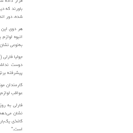
باورند که دی
شده، دور ان
هر دوی این‌ 
انبوه لوازم 
به‌نوعی نشا
دوست نداشته
پیشرفته برنز
کارمندان موز
عواقب لوازم 
فارلی به رو
کاغذی یک‌بار
است.”