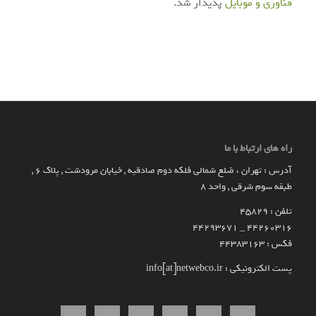
فناوری و موبایل
پدیدار شد.
راه های ارتباط با ما
آدرس : تهران ، ضلع شمالی فلکه دوم صادقیه , خیابان مرودشت , پلاک ۶ ,
طبقه سوم شرقی , واحد ۸
تلفن : 45829
۴۴۲۶۰۳۱۶ _ 44293671
فکس : 44383163
پست الکترونیکی : info[at]netwebco.ir