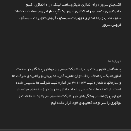
اکسچنج سرور
،
راه اندازی مایکروسافت لینک
،
راه اندازی اکتیو
دایرکتوری
،
نصب و راه اندازی سرور بک آپ
،
طراحی وب سایت
،
خدمات
سئو
،
نصب و راه اندازی تجهیزات سیسکو
،
فروش تجهیزات سیسکو
،
فروش سرور
درباره ما
پیشگامان فناوری نت وب با مشارکت جمعی از جوانان پیشگام در صنعت
انفورماتیک، با هدف ارتقاء توان علمی، فنی، مدیریتی و راهبردی شرکت ها
و سازمان­ها با شماره ثبت 461153 در اداره ثبت شرکت ها تأسیس شده
است. ارائه خدمات تخصصی، ایجاد دانش به‌ روز در زمینه‌های مرتبط در
اجرای پروژه‌ها، از ویژگی‌های بارز شرکت محسوب می‌شود.ما خلاقیت و
نوآوری را سر لوحه فعالیتهای خود قرار داده ایم