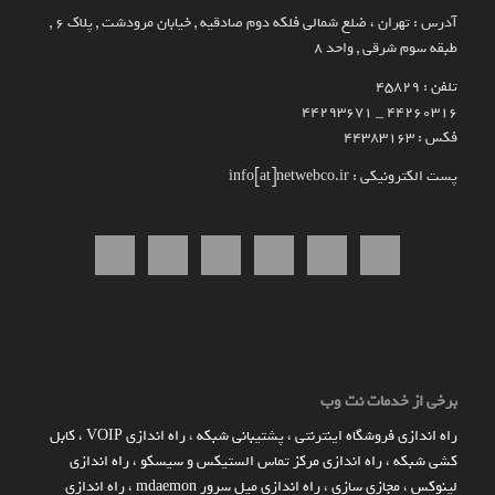
آدرس : تهران ، ضلع شمالی فلکه دوم صادقیه , خیابان مرودشت , پلاک ۶ ,
طبقه سوم شرقی , واحد ۸
تلفن : 45829
۴۴۲۶۰۳۱۶ _ 44293671
فکس : 44383163
پست الکترونیکی : info[at]netwebco.ir
برخی از خدمات نت وب
راه اندازي فروشگاه اينترنتي
،
پشتیبانی شبکه
،
راه اندازی VOIP
،
کابل
کشی شبکه
،
راه اندازی مرکز تماس الستیکس و سیسکو
،
راه اندازی
لینوکس
،
مجازی سازی
،
راه اندازی میل سرور mdaemon
،
راه اندازی