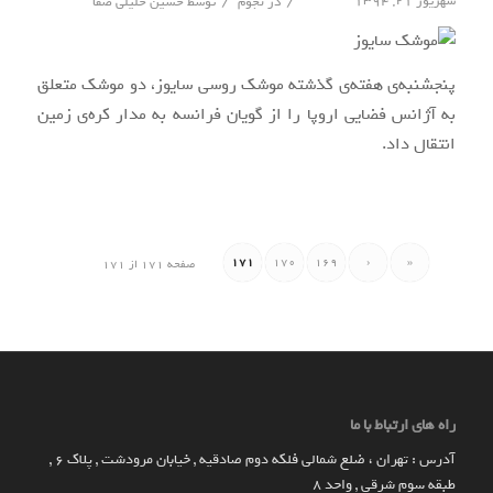
/
/
شهریور ۲۱, ۱۳۹۴
در
نجوم
توسط
حسین خلیلی صفا
پنجشنبه‌ی هفته‌ی گذشته موشک روسی سایوز، دو موشک متعلق
به آژانس فضایی اروپا را از گویان فرانسه به مدار کره‌ی زمین
انتقال داد.
171
170
169
‹
«
صفحه 171 از 171
راه های ارتباط با ما
آدرس : تهران ، ضلع شمالی فلکه دوم صادقیه , خیابان مرودشت , پلاک ۶ ,
طبقه سوم شرقی , واحد ۸