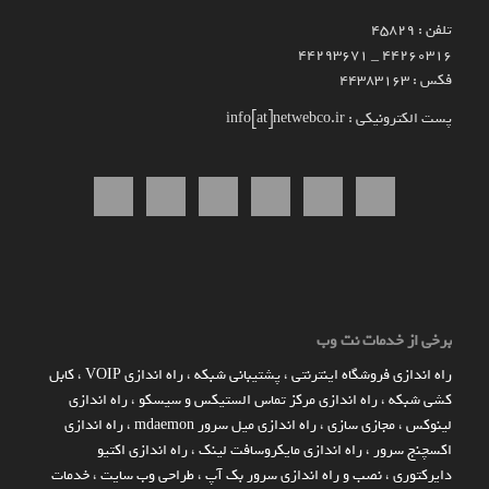
تلفن : 45829
۴۴۲۶۰۳۱۶ _ 44293671
فکس : 44383163
پست الکترونیکی : info[at]netwebco.ir
برخی از خدمات نت وب
راه اندازي فروشگاه اينترنتي
،
پشتیبانی شبکه
،
راه اندازی VOIP
،
کابل
کشی شبکه
،
راه اندازی مرکز تماس الستیکس و سیسکو
،
راه اندازی
لینوکس
،
مجازی سازی
،
راه اندازی میل سرور mdaemon
،
راه اندازی
اکسچنج سرور
،
راه اندازی مایکروسافت لینک
،
راه اندازی اکتیو
دایرکتوری
،
نصب و راه اندازی سرور بک آپ
،
طراحی وب سایت
،
خدمات