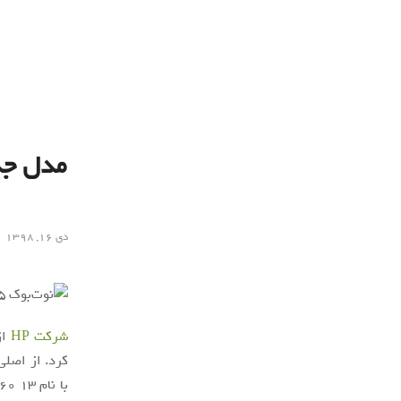
دی ۱۶, ۱۳۹۸
شرکت HP
از ن
کرد. از اصلی
با نام x360 13