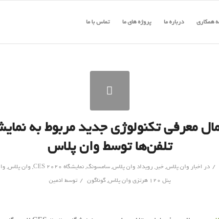
 همکاری
درباره ما
پروژه های ما
تماس با ما
ال معرفی تکنولوژی جدید مربوط به نمای
تلفن‌ها توسط وان پلاس
/
در
اخبار وان پلاس
,
خبر
,
رویداد وان پلاس
,
سامسونگ
,
نمایشگاه CES 2020
,
وان پلاس
,
وان 
/
پنل 120 هرتزی وان پلاس
,
گوناگون
توسط
ادمین