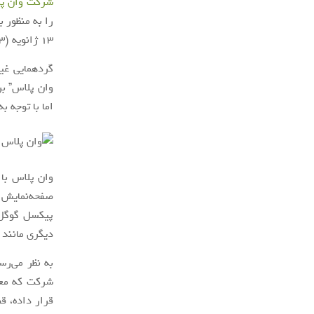
شرکت وان پ
را به منظور 
13 ژانویه (23 دی)، سه روز پس از پایان
گردهمایی غی
وان پلاس” بر
اما با توجه ب
وان پلاس با
پیکسل گوگل ن
دیگری مانند
به نظر می‌رس
شرکت که معر
قرار داده، قصد بهره‌گی