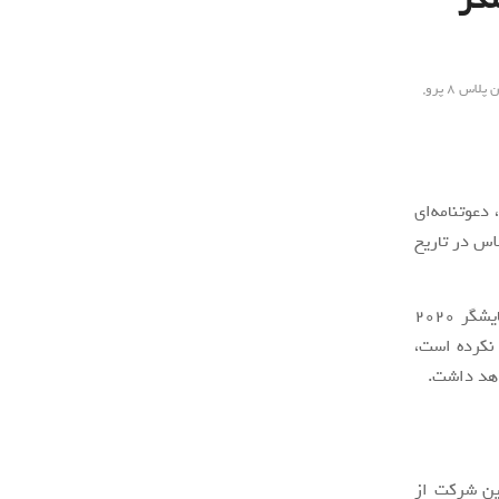
پلاس 8 پرو
,
مایشگاه CES 2020 لاس‌وگاس، دعوتنامه‌ای
اس در تاریخ
در شهر شنژن چین با عنوان “جلسه ارتباطی فناوری نمایشگر 2020
 نکرده است،
واهد داشت.
ین شرکت از