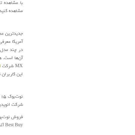
مشاهده کنید
آمریکا معرفی
MX شرکت
ا
این کاربران ق
نوت‌بوک Spectre x360 15 از پردازنده‌های 45 وات سری H
شرکت انویدیا 
Best Buy آغاز خواهد شد.