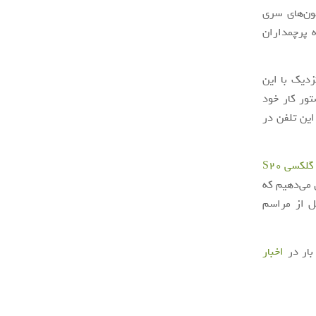
تفون‌های سری
ه پرچمداران
زدیک با این
 در دستور کار خود
این تلفن در
گلکسی S20
 می‌دهیم که
ل از مراسم
بار در
اخبار