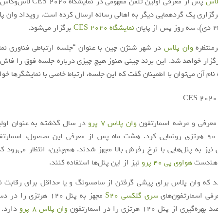
لاس
پس از معرفی اولین تلفن مفهومی در ن
برگزاری یک گردهمایی دیگر به اهالی رسانه ارسال کرده است. رویداد وان پل
نمایشگاه CES 2020
برگزار می‌شود.
رمنتظره
وان پلاس
گزار خواهد شد. این برند چینی هنوز هیچ چیزی درباره جلسه فوق را فاش
ه نام آن می‌توان با اطمینان گفت که این جلسه، ارتباط خاصی با نمایشگرها خ
 معرفی و عرضه اسمارتفون
وان پلاس 7 پرو
در سال گذشته به عنوان اول
صفحه‌نمایش 90 هرتزی رونمایی کرد. هشت ماه پس از معرفی این محصول، اسمار
یز به پنل‌هایی با نرخ رفرش بالا مجهز شدند. هم‌چنین، انتظار می‌رود ک
 هندست
هواوی پی 40 پرو
نیز از این پنل‌ها استفاده کنند.
د که وان پلاس برای پیشی گرفتن از سامسونگ و یا حداقل برای رقابت ن
فی اسمارتفون‌های
سری گلکسی S20
مجهز به پنل 120 هرتزی را
ری از پنل 120 هرتزی را در اسمارتفون
وان پلاس 8 پرو
دارد. 