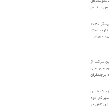
مایشگاه CES 2020 لاس‌وگاس، دعوتنامه‌ای
اس در تاریخ
در شهر شنژن چین با عنوان “جلسه ارتباطی فناوری نمایشگر 2020
 نکرده است،
واهد داشت.
ین شرکت از
تفون‌های سری
ه پرچمداران
زدیک با این
 در دستور کار خود
این تلفن در