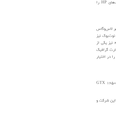
با مشاهده تصویر زیر می‌توانید تفاوت حاشیه‌های صفحه‌نمایش هردو مدل از نوت‌بوک‌های HP را
به بدنه در شهر لاس‌وگاس
نوت‌بوک نیز
در چند مدل مختلف به بازار عرضه خواهد شد که مدل دارای صفحه‌نمایش 4K OLED نیز یکی از
ان معمولی با پردازنده‌های سری U اینتل و کارت گرافیک
ا در اختیار
 کارت گرافیک GTX 1650
فروشگاه اینترنتی این شرکت و