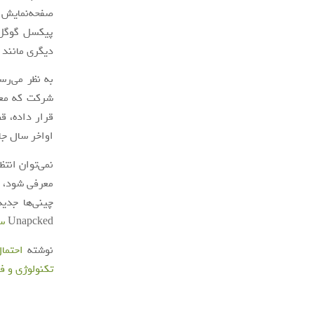
پیکسل گوگل ن
دیگری مانند
به نظر می‌رس
شرکت که معر
قرار داده، قصد بهره‌گی
اواخر سال جا
نمی‌توان انت
معرفی شود، ا
چینی‌ها جدی
Unapcked
س
نوشته
احتما
تکنولوژی و ف