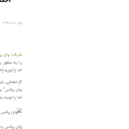
دی ۲۰, ۱۳۹۸
شرکت وان پ
را به منظور 
13 ژانویه (23 دی)، سه روز پس از پایان
گردهمایی غی
وان پلاس” بر
اما با توجه ب
وان پلاس با