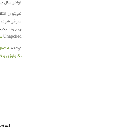
اواخر سال جا
نمی‌توان انت
معرفی شود، ا
چینی‌ها جدی
Unapcked
س
نوشته
احتما
تکنولوژی و ف
احتم