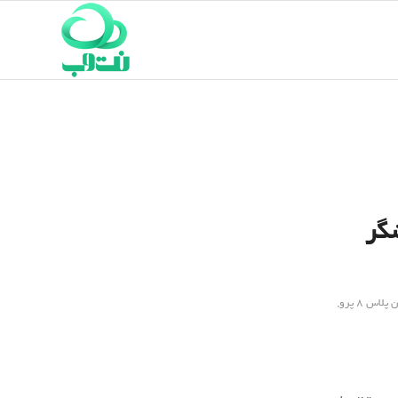
شگر
پلاس 8 پرو
,