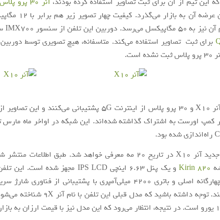
ه این تیم از آن برای ثبت تصاویر استفاده کرده بودند،
آنر 30 پرو پلاس
هفته از زمان عرضه آن به بازار 
وربین این تلفن از سنسور IMX700 سونی با
ه است.
هر دو تلفن آنر X10 و 30 پرو پلاس از اینترنت 5G پشتیبانی می‌کنند و 
در کمپ اورست به اشتراک گذاشته‌ شده‌اند. این شبکه در اواخر ماه مارس ت
بود.
اسمارت‌فون جدید آنر X10 در تاریخ 20 مه معرفی خواهد شد. طبق اطلاعات م
Kirin 820
و یک پنل 6.63 اینچی IPS LCD مجهز شده است.
استفاده می‌کند. توجه داشته باشید که مدل قبلی این 