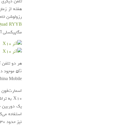
تلفن دیگری ک
رزولوشن خام آن نیز به 50 مگاپیکسل می‌رسد. د
Quad RYYB
مگاپیکسلی آنر 30 پرو پلاس ثبت نشد
5G موجود 
China Mobile راه‌اندازی شده 
X10 به تراشه
نیز حدود 130 یورو است. در نتیجه، انتظار می‌رود که این مدل نیز با قیمت ارزان به بازار عرضه شود.