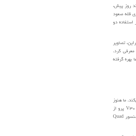
 به بیرون درز کرد. چند روز پیش،
راهی قله اورست شدند. این تیم موفق شد به ارتفاع 6500 متری قله صعود
 استفاده دو
این، تصاویر
معرفی کرد.
 پیکسل‌ها بهره گرفته
کسل استفاده می‌کند. ما هنوز
نمی‌دانیم که حرف y در انتهای نام این سنسور چه معنایی دارد. البته، اسمارت‌فون آنر V30 پرو از
سنسور استاندارد IMX600 بهره می‌گیرد که رزولوشن آن 40 مگاپیکسل بوده و از سنسور Quad