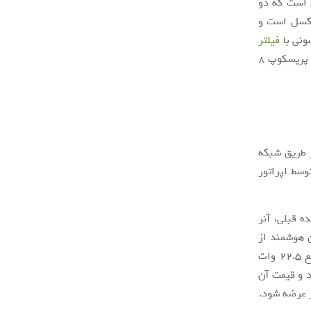
است که دو
می‌گذرد. کیفیت چهار تصویر زیر هم برابر با 12 مگاپیکسل است و
فیلتر
برای ثبت تصاویر استفاده می‌کند. متاسفانه، هیچ تصویری توسط دوربین پریسکوپ 8
این تصاویر از طریق شبکه
وسط اپراتور
نتشر شده قبلی، آنر
 این تلفن هوشمند از
یک دوربین چهارگانه اصلی و باتری 4200 میلی‌آمپری با پشتیبانی از فناوری شارژ سریع 22.5 وات
تلفن با نام آنر 9X شناخته می‌شود و قیمت آن