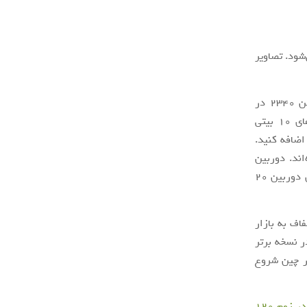
جام نمی‌شود. تصاویر
اسمارت‌فون شیائومی Mi 10 Ultra از یک صفحه‌نمایش خمیده 6.67 اینچی با رزولوشن 2340 در
1080 پیکسل استفاده می‌کند. نرخ رفرش این نمایشگر 120 هرتز بوده و از رنگ‌های 10 بیتی
اضافه کنید.
اند. دوربین
سلفی پرچمدار شیائومی در گوشه سمت چپ بالای این پنل مشاهده می‌شود. کیفیت این دوربین 20
شکی (Obsidian Black)، نقره‌ای (Mercury Silver) و شفاف به بازار
) از 762 دلار آغاز شده و در نسخه برتر
د. فروش Mi 10 Ultra از تاریخ 26 مرداد در چین شروع
نمونه تصاویر ثبت شده توسط شیائومی Mi 10 Ultra فاش شدند؛ عملکرد ضعیف در زوم 120