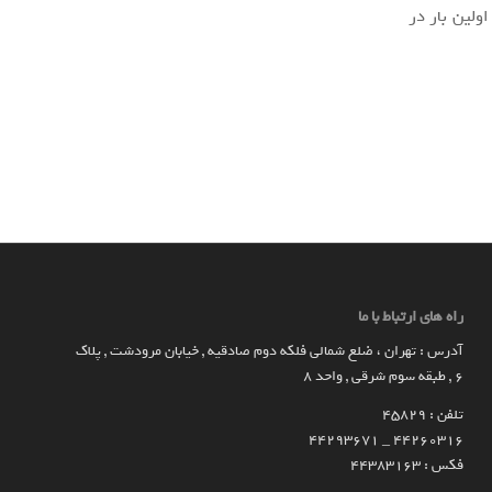
ولین بار در
راه های ارتباط با ما
آدرس : تهران ، ضلع شمالی فلکه دوم صادقیه , خیابان مرودشت , پلاک
۶ , طبقه سوم شرقی , واحد ۸
تلفن : 45829
۴۴۲۶۰۳۱۶ _ 44293671
فکس : 44383163