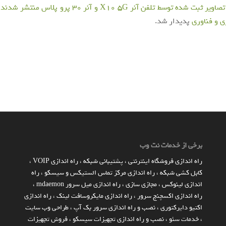
ر ثبت شده توسط تلفن آنر X10 5G و آنر 30 پرو پلاس منتشر شدند
ا
ی و فناوری
پدیدار شد.
برخی از خدمات نت وب
راه اندازي فروشگاه اينترنتي
،
پشتیبانی شبکه
،
راه اندازی VOIP
،
کابل کشی شبکه
،
راه اندازی مرکز تماس الستیکس و سیسکو
،
راه
اندازی لینوکس
،
مجازی سازی
،
راه اندازی میل سرور mdaemon
،
راه اندازی اکسچنج سرور
،
راه اندازی مایکروسافت لینک
،
راه اندازی
اکتیو دایرکتوری
،
نصب و راه اندازی سرور بک آپ
،
طراحی وب سایت
،
خدمات سئو
،
نصب و راه اندازی تجهیزات سیسکو
،
فروش تجهیزات