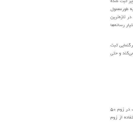
اویر ثبت شده
ه طورمعمول
ر تازه‌ترین
یار رسانه‌ها
رگنمایی ثبت
Mi 10 Ul ما را شگفت‌زده نمی‌کند و حتی
تصاویر ثبت شده تا زوم 10 برابر کیفیت و جزییات بسیار مناسبی دارند، اما این کیفیت در زوم 50
فاده از زوم