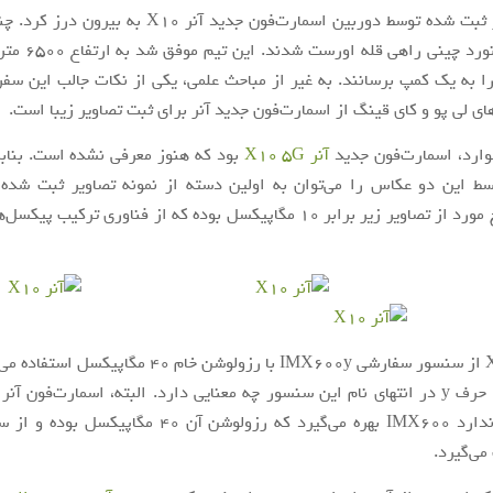
نمونه تصاویر ثبت شده توسط دوربین اسمارت‌فون جدید آنر X10
یک تیم کوهنورد چینی 
را به یک کمپ برسانند. به غیر از مباحث علمی، یکی از نکات جالب این سفر
های لی پو و کای قینگ از اسمارت‌فون جدید آنر برای ثبت تصاویر زیبا است.
وارد، اسمارت‌فون جدید
آنر X10 5G
بود که هنوز معرفی نشده است. بنابر
ط این دو عکاس را می‌توان به اولین دسته از نمونه تصاویر ثبت شده 
رزولوشن پنج مورد از تصاویر زیر برابر 10 مگاپیکسل بوده که از فناوری ترکیب
X10 از سنسور سفارشی IMX600y با رزولوشن خام 40 مگاپی