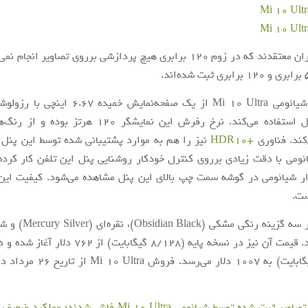
برخی از کاربران معتقدند که در زوم 120 برابری هیچ پردازشی برروی تصاویر ان
کند. فناوری
+HDR10
نیز را هم به موارد پشتیبانی شده توسط این پنل 
ومی با دقت زیادی برروی کنترل خودکار روشنایی پنل این تلفن کار کرده‌
ست.
این گوشی در سه گزینه رنگی م
عرضه می‌شود. قیمت آن نیز در نسخه پایه (8/128 گیگابایت
(16/512 گیگابایت) به 1007 دلار می‌رس