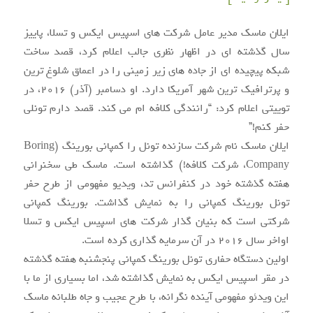
ایلان ماسک مدیر عامل شرکت های اسپیس ایکس و تسلا، پاییز
سال گذشته ای در اظهار نظری جالب اعلام کرد، قصد ساخت
شبکه پیچیده ای از جاده های زیر زمینی را در اعماق شلوغ ترین
و پرترافیک ترین شهر آمریکا دارد. او دسامبر (آذر) ۲۰۱۶، در
توییتی اعلام کرد: “رانندگی کلافه ام می کند. قصد دارم تونلی
حفر کنم!”
ایلان ماسک نام شرکت سازنده تونل را کمپانی بورینگ (Boring
Company، شرکت کلافه!) گذاشته است. ماسک طی سخنرانی
هفته گذشته خود در کنفرانس تد، ویدیو مفهومی از طرح حفر
تونل بورینگ کمپانی را به نمایش گذاشت. بورینگ کمپانی
شرکتی است که بنیان گذار شرکت های اسپیس ایکس و تسلا
اواخر سال ۲۰۱۶ در آن سرمایه گذاری کرده است.
اولین دستگاه حفاری تونل بورینگ کمپانی پنجشنبه هفته گذشته
در مقر اسپیس ایکس به نمایش گذاشته شد، اما بسیاری از ما با
این ویدئو مفهومی آینده نگرانه، با طرح عجیب و جاه طلبانه ماسک