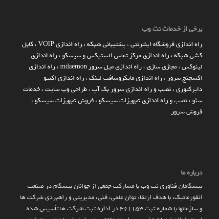
برخی از خدمات نت وب
راه اندازي فروشگاه اينترنتي
،
پشتیبانی شبکه
،
راه اندازی VOIP
،
کابل
کشی شبکه
،
راه اندازی مرکز تماس الستیکس و سیسکو
،
راه اندازی
لینوکس
،
مجازی سازی
،
راه اندازی میل سرور mdaemon
،
راه اندازی
اکسچنج سرور
،
راه اندازی مایکروسافت لینک
،
راه اندازی اکتیو
دایرکتوری
،
نصب و راه اندازی سرور بک آپ
،
طراحی وب سایت
،
خدمات
سئو
،
نصب و راه اندازی تجهیزات سیسکو
،
فروش تجهیزات سیسکو
،
فروش سرور
درباره ما
پیشگامان فناوری نت وب با مشارکت جمعی از جوانان پیشگام در صنعت
انفورماتیک، با هدف ارتقاء توان علمی، فنی، مدیریتی و راهبردی شرکت ها
و سازمان­ها با شماره ثبت 461153 در اداره ثبت شرکت ها تأسیس شده