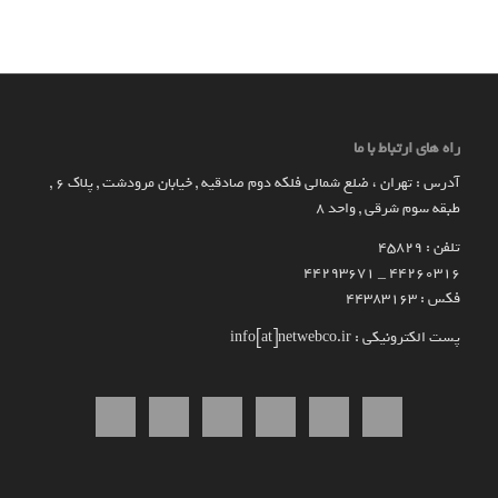
راه های ارتباط با ما
آدرس : تهران ، ضلع شمالی فلکه دوم صادقیه , خیابان مرودشت , پلاک ۶ ,
طبقه سوم شرقی , واحد ۸
تلفن : 45829
۴۴۲۶۰۳۱۶ _ 44293671
فکس : 44383163
پست الکترونیکی : info[at]netwebco.ir