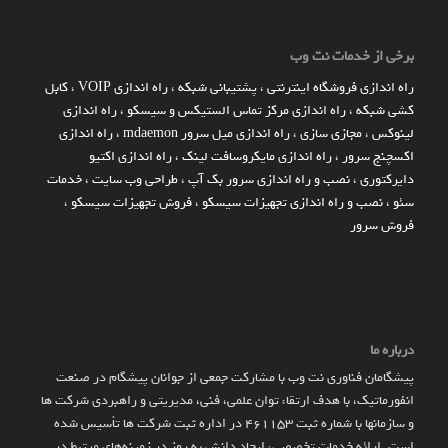
برخی از خدمات نت وب
راه اندازي فروشگاه اينترنتي
،
پشتیبانی شبکه
،
راه اندازی VOIP
،
کابل
کشی شبکه
،
راه اندازی مرکز تماس الستیکس و سیسکو
،
راه اندازی
لینوکس
،
مجازی سازی
،
راه اندازی میل سرور mdaemon
،
راه اندازی
اکسچنج سرور
،
راه اندازی مایکروسافت لینک
،
راه اندازی اکتیو
دایرکتوری
،
نصب و راه اندازی سرور بک آپ
،
طراحی وب سایت
،
خدمات
سئو
،
نصب و راه اندازی تجهیزات سیسکو
،
فروش تجهیزات سیسکو
،
فروش سرور
درباره ما
پیشگامان فناوری نت وب با مشارکت جمعی از جوانان پیشگام در صنعت
انفورماتیک، با هدف ارتقاء توان علمی، فنی، مدیریتی و راهبردی شرکت ها
و سازمان­ها با شماره ثبت 461153 در اداره ثبت شرکت ها تأسیس شده
است. ارائه خدمات تخصصی، ایجاد دانش به‌ روز در زمینه‌های مرتبط در