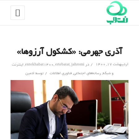
آذری جهرمی: «کشکول آرزوها»
/
اردیبهشت ۱۷, ۱۴۰۰
در
jahromi
,
ertebatat
,
entekhabat1400
,
اینترنت
/
و شبکه
,
رسانه‌های اجتماعی
,
فناوری اطلاعات
توسط
ادمین