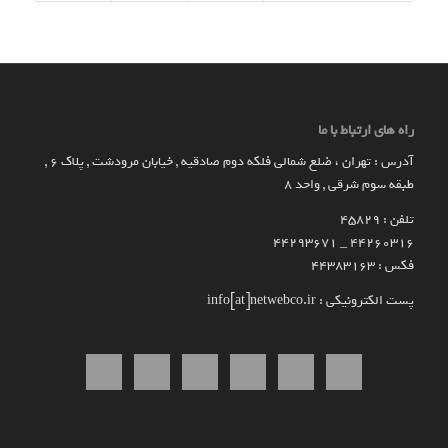
راه های ارتباط با ما
آدرس : تهران ، ضلع شمالی فلکه دوم صادقیه , خیابان مرودشت , پلاک ۶ ,
طبقه سوم شرقی , واحد ۸
تلفن : 45829
۴۴۲۶۰۳۱۶ _ 44293671
فکس : 44383163
پست الکترونیکی : info[at]netwebco.ir