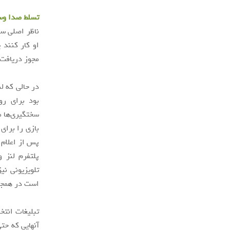
تسلط صدا وسیم
او کار کنند ی
مجوز دریافت‌ک
در حالی که ل
بود برای رو
سختگیری‌ها م
بازی را برای
پس از اعلام ن
پلتفرم لنز 
تلویزیونی ن
است در همجا 
تبلیغات انتخ
آنهایی که حت