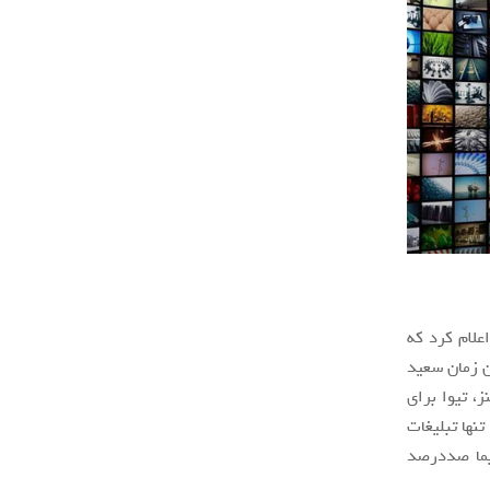
علام کرد که
ن زمان سعید
یون، لنز، تیوا برای
تنها تبلیغات
یما صددرصد