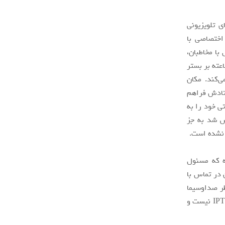
 تلویزیونی
وری، معاونت فضای مجازی ۷ استودیوی اختصاصی با
 با مخاطبان،
ی چینش برنامه‌ها و ایجاد یک شبکه خطی تجهیز کرده است که به صورت ۲۴ساعته بر بستر
ی‌کند. مکان
ستادش فراهم
ی خود را به
خش شد به جز
ه که مسئول
 در تماس با
ظر صداوسیما
در فضای صوت و تصویر فراگیر این سازمان نیز این سازمان گفت که ناظر سرویس‌های IPTV نیست و