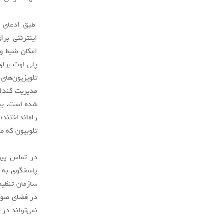
طبق ادعای ص
امکان ضبط و پ
تلویزیون‌های
مدیریت کنداک
شده است. به 
راه‌انداختند
تلوبیون که صداوسیما س
در تماس پیو
پاسخگوی به ا
سازمان تنظیم
نمی‌تواند در