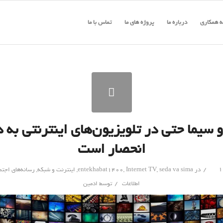
 همکاری
درباره ما
پروژه های ما
تماس با ما
 سیما حتی در تلویزیون‌های اینترنتی به د
انحصار است
/
در
seda va sima
,
Internet TV
,
entekhabat1400
,
اینترنت و شبکه
,
رسانه‌های اجتم
/
اطلاعات
توسط
ادمین