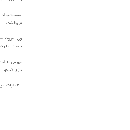
«محمدجواد آذ
می‌بخشد.
‏وی افزود: م
نیست. ما زند
‏جهرمی با ای
بازی کنیم.
انتخابات سیزدهمین ‫