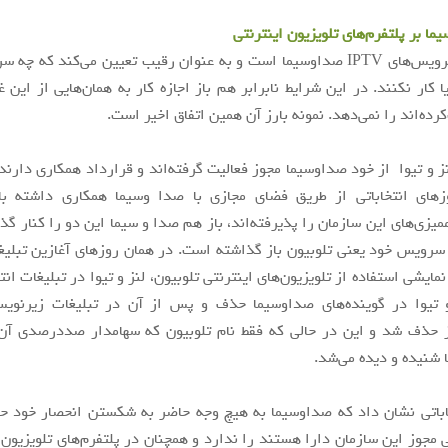
ا بر پلتفرم‌های تلویزیون اینترنتی
ناظر اصلی سرویس‌های IPTV صداوسیما است و به عنوان رقیب تعیین می‌کند که چ
ا کار نکنند. در این شرایط نابرابر هم باز اجازه کار به همان‌هایی از این 
رده‌اند را نمی‌دهد. نمونه بارز آن همین اتفاق اخیر است.
نز و تیوا از خود صداوسیما مجوز فعالیت گرفته‌اند و قرارداد همکاری دارند
زهای انتخاباتی از طریق فضای مجازی با صدا وسیما همکاری داشته ب
میزی‌های این سازمان را پذیرفته‌اند، باز هم صدا و سیما این دو را کنار گذ
 سرویس خود یعنی تلوبیون باز گذاشته است. در همان روزهای آغازین تبلیغا
مایشی استفاده از تلویزیون‌های اینترنتی تلوبیون، لنز و تیوا در تبلیغات انت
و تیوا در گوینده‌های صداوسیما حذف و پس از آن در تبلیغات زیرنویس 
یز حذف شد و این در حالی که فقط نام تلوبیون که سهامدار صددرصدی آن
شنیده و دیده می‌شد.
اباتی نشان داد که صداوسیما به هیچ وجه حاضر به شکستن انحصار خود ح
ی مجوز این سازمان دارا هستند را ندارد و همچنان در پلتفرم‌های تلویزیون ا