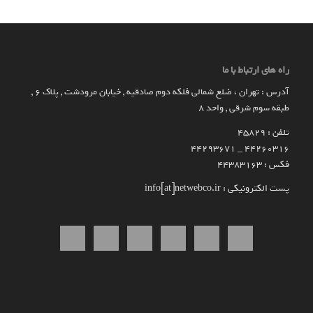
راه های ارتباط با ما
آدرس : تهران ، ضلع شمالی فلکه دوم صادقیه , خیابان مرودشت , پلاک ۶ ,
طبقه سوم شرقی , واحد ۸
تلفن : 45829
۴۴۲۶۰۳۱۶ _ 44293671
فکس : 44383163
پست الکترونیکی : info[at]netwebco.ir