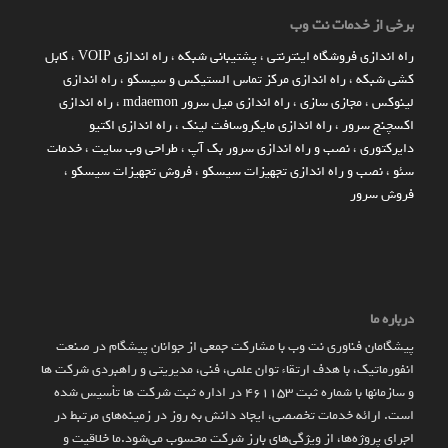
برخی از خدمات نت وب
راه اندازي فروشگاه اينترنتي
،
پشتیبانی شبکه
،
راه اندازی VOIP
،
کابل
کشی شبکه
،
راه اندازی مرکز تماس الستیکس و سیسکو
،
راه اندازی
لینوکس
،
مجازی سازی
،
راه اندازی میل سرور mdaemon
،
راه اندازی
اکسچنج سرور
،
راه اندازی مایکروسافت لینک
،
راه اندازی اکتیو
دایرکتوری
،
نصب و راه اندازی سرور بک آپ
،
طراحی وب سایت
،
خدمات
سئو
،
نصب و راه اندازی تجهیزات سیسکو
،
فروش تجهیزات سیسکو
،
فروش سرور
درباره ما
پیشگامان فناوری نت وب با مشارکت جمعی از جوانان پیشگام در صنعت
انفورماتیک، با هدف ارتقاء توان علمی، فنی، مدیریتی و راهبردی شرکت ها
و سازمان­ها با شماره ثبت 461153 در اداره ثبت شرکت ها تأسیس شده
است. ارائه خدمات تخصصی، ایجاد دانش به‌ روز در زمینه‌های مرتبط در
اجرای پروژه‌ها، از ویژگی‌های بارز شرکت محسوب می‌شود.ما خلاقیت و