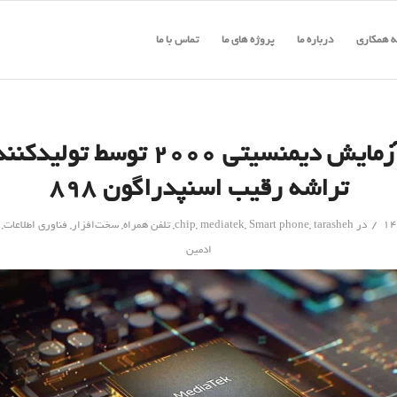
 همکاری
درباره ما
پروژه های ما
تماس با ما
آغاز آزمایش دیمنسیتی ۲۰۰۰ توسط تول
تراشه رقیب اسنپدراگون ۸۹۸
/
در
tarasheh
,
Smart phone
,
mediatek
,
chip
,
تلفن همراه
,
سخت‌افزار
,
فناوری اطلاعات
,
ادمین