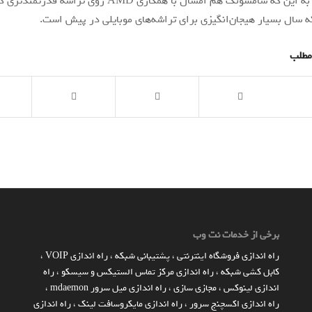
شود. با توجه به این که سامسونگ هم امسال با همکاری AMD روی تر
ه سال بسیار هیجان‌انگیزی برای تراشه‌های موبایلی در پیش است.
مطلب
برخی از خدمات نت وب
راه اندازي فروشگاه اينترنتي
،
پشتیبانی شبکه
،
راه اندازی VOIP
،
کابل کشی شبکه
،
راه اندازی مرکز تماس الستیکس و سیسکو
،
راه
اندازی لینوکس
،
مجازی سازی
،
راه اندازی میل سرور mdaemon
،
راه اندازی اکسچنج سرور
،
راه اندازی مایکروسافت لینک
،
راه اندازی