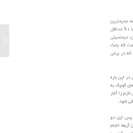
ی ساخته می‌شود، اما جدیدترین
گزارش به استفاده از لیتوگرافی ۴ نانومتری اشاره می‌کند. قدرت هسته X2 در مقایسه با X1 حداقل
افزون بر این، دیمنسیتی
محدود ب
 خواهد داشت که باعث
ا معماری ARM v9 ساخته می‌شود که در برخی
لی فعلا اطلاعاتی در این باره
 پایان سال در دسته‌های کوچک به
لازم را آغاز
اخته خواهد شد. پس این دو
آن‌ها انجام