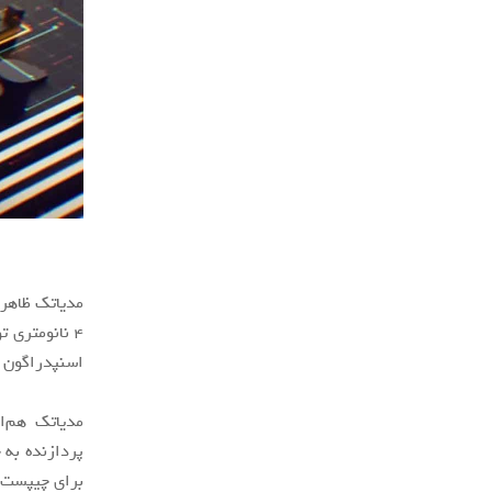
اسنپدراگون ۸۹۸ کوالکام باشد.
پردازنده به 