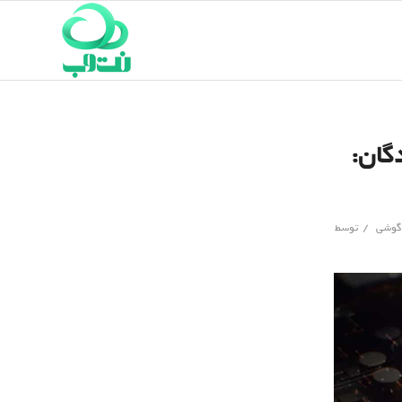
یدکنندگان:
/
گوشی
توسط