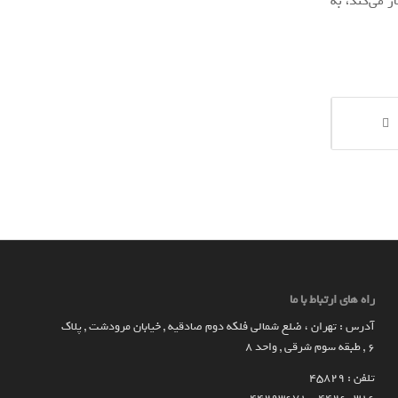
اشه قدرتمندتری کار می‌کند، به
راه های ارتباط با ما
آدرس : تهران ، ضلع شمالی فلکه دوم صادقیه , خیابان مرودشت , پلاک
۶ , طبقه سوم شرقی , واحد ۸
تلفن : 45829