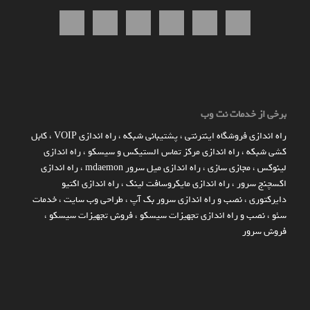
برخی از خدمات نت وب
راه اندازي فروشگاه اينترنتي
،
پشتیبانی شبکه
،
راه اندازی VOIP
،
کابل
کشی شبکه
،
راه اندازی مرکز تماس الستیکس و سیسکو
،
راه اندازی
لینوکس
،
مجازی سازی
،
راه اندازی میل سرور mdaemon
،
راه اندازی
اکسچنج سرور
،
راه اندازی مایکروسافت لینک
،
راه اندازی اکتیو
دایرکتوری
،
نصب و راه اندازی سرور بک آپ
،
طراحی وب سایت
،
خدمات
سئو
،
نصب و راه اندازی تجهیزات سیسکو
،
فروش تجهیزات سیسکو
،
فروش سرور