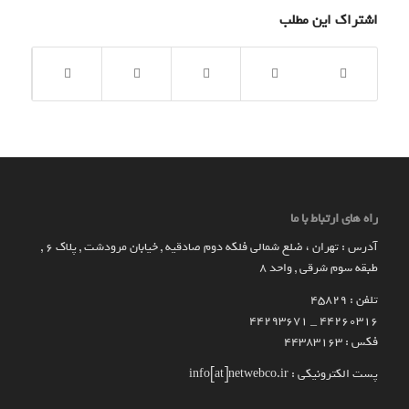
اشتراک این مطلب
راه های ارتباط با ما
آدرس : تهران ، ضلع شمالی فلکه دوم صادقیه , خیابان مرودشت , پلاک ۶ ,
طبقه سوم شرقی , واحد ۸
تلفن : 45829
۴۴۲۶۰۳۱۶ _ 44293671
فکس : 44383163
پست الکترونیکی : info[at]netwebco.ir