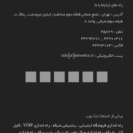
راه های ارتباط با ما
آدرس : تهران ، ضلع شمالی فلکه دوم صادقیه , خیابان مرودشت , پلاک ۶ ,
طبقه سوم شرقی , واحد ۸
تلفن : 45829
۴۴۲۶۰۳۱۶ _ 44293671
فکس : 44383163
پست الکترونیکی : info[at]netwebco.ir
برخی از خدمات نت وب
راه اندازي فروشگاه اينترنتي
،
پشتیبانی شبکه
،
راه اندازی VOIP
،
کابل
کشی شبکه
،
راه اندازی مرکز تماس الستیکس و سیسکو
،
راه اندازی