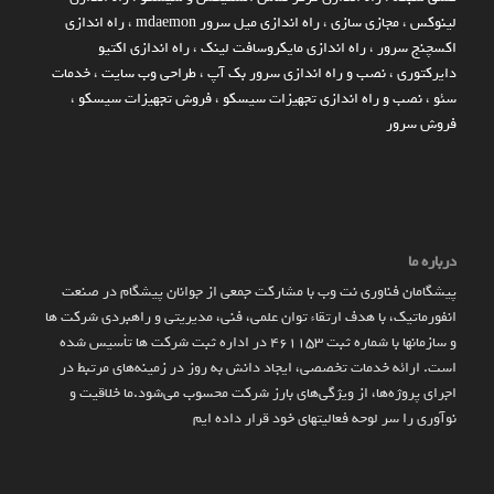
لینوکس
،
مجازی سازی
،
راه اندازی میل سرور mdaemon
،
راه اندازی
اکسچنج سرور
،
راه اندازی مایکروسافت لینک
،
راه اندازی اکتیو
دایرکتوری
،
نصب و راه اندازی سرور بک آپ
،
طراحی وب سایت
،
خدمات
سئو
،
نصب و راه اندازی تجهیزات سیسکو
،
فروش تجهیزات سیسکو
،
فروش سرور
درباره ما
پیشگامان فناوری نت وب با مشارکت جمعی از جوانان پیشگام در صنعت
انفورماتیک، با هدف ارتقاء توان علمی، فنی، مدیریتی و راهبردی شرکت ها
و سازمان­ها با شماره ثبت 461153 در اداره ثبت شرکت ها تأسیس شده
است. ارائه خدمات تخصصی، ایجاد دانش به‌ روز در زمینه‌های مرتبط در
اجرای پروژه‌ها، از ویژگی‌های بارز شرکت محسوب می‌شود.ما خلاقیت و
نوآوری را سر لوحه فعالیتهای خود قرار داده ایم