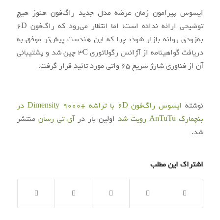
ایسوس پیرامون زمان عرضه مدل جدید راگ‌فون هنوز هیچ
توضیحی ارائه نداده است؛ اما انتظار می‌رود که راگ‌فون 6D
به‌زودی روانه بازار شود؛ چرا که این هندست پیش‌تر موفق به
دریافت گواهینامه از آژانس رگولاتوری 3C چین شد و پشتیبانی
آن از فناوری شارژ سریع 65 واتی مورد تائید قرار گرفت.
نوشته
ایسوس راگ‌فون 6D با تراشه +Dimensity 9000 در
بنچمارک AnTuTu رویت شد
اولین بار در
آی‌ تی‌ رسان
منتشر
شد.
اشتراک این مطلب