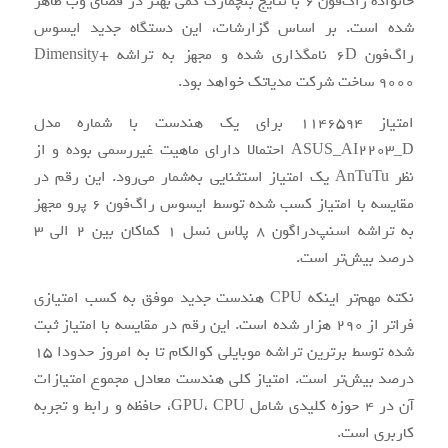
خانواده راگ‌فون 6 با نتایج بنچمارک کمی بهتر در فضای وب ظاهر
شده است. بر اساس گزارشات، این دستگاه جدید ایسوس
راگ‌فون 6D نامگذاری شده و مجهز به تراشه +Dimensity
9000 ساخت شرکت مدیاتک خواهد بود.
امتیاز 1146594 برای یک هندست با شماره مدل
ASUS_AI2203_D احتمالا دارای ماهیت غیررسمی بوده و از
نظر AnTuTu یک امتیاز استثنایی به‌شمار می‌رود. این رقم در
مقایسه با امتیاز کسب شده توسط ایسوس راگ‌فون 6 پرو مجهز
به تراشه اسنپ‌دراگون 8 پلاس نسل 1 کماکان بین 2 الی 3
درصد بیش‌تر است.
نکته مهم‌تر اینکه CPU هندست جدید موفق به کسب امتیازی
فراتر از 290 هزار شده است. این رقم در مقایسه با امتیاز ثبت
شده توسط برترین تراشه موبایلی کوالکام تا به امروز حدودا 15
درصد بیش‌تر است. امتیاز کلی هندست معادل مجموع امتیازات
آن در 4 حوزه کلیدی شامل GPU، CPU، حافظه و رابط و تجربه
کاربری است.