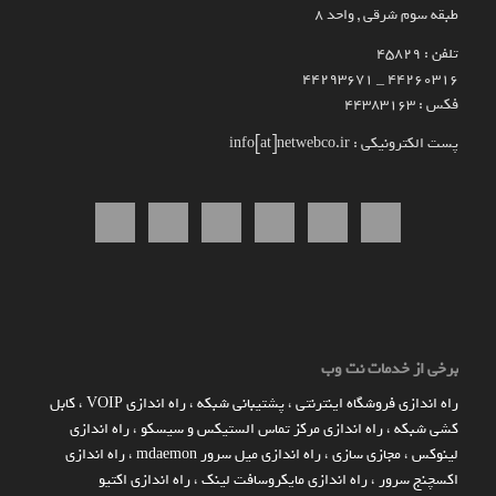
طبقه سوم شرقی , واحد ۸
تلفن : 45829
۴۴۲۶۰۳۱۶ _ 44293671
فکس : 44383163
پست الکترونیکی : info[at]netwebco.ir
برخی از خدمات نت وب
راه اندازي فروشگاه اينترنتي
،
پشتیبانی شبکه
،
راه اندازی VOIP
،
کابل
کشی شبکه
،
راه اندازی مرکز تماس الستیکس و سیسکو
،
راه اندازی
لینوکس
،
مجازی سازی
،
راه اندازی میل سرور mdaemon
،
راه اندازی
اکسچنج سرور
،
راه اندازی مایکروسافت لینک
،
راه اندازی اکتیو