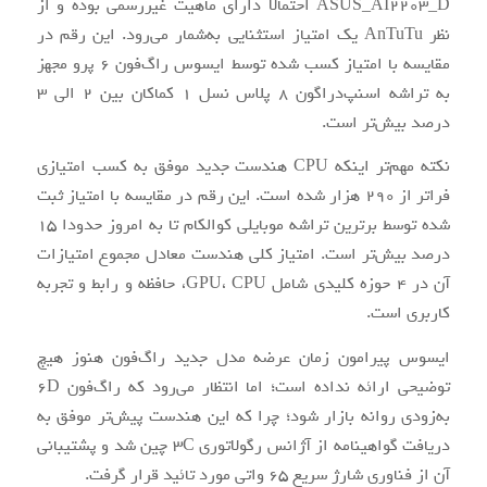
ASUS_AI2203_D احتمالا دارای ماهیت غیررسمی بوده و از
نظر AnTuTu یک امتیاز استثنایی به‌شمار می‌رود. این رقم در
مقایسه با امتیاز کسب شده توسط ایسوس راگ‌فون 6 پرو مجهز
به تراشه اسنپ‌دراگون 8 پلاس نسل 1 کماکان بین 2 الی 3
درصد بیش‌تر است.
نکته مهم‌تر اینکه CPU هندست جدید موفق به کسب امتیازی
فراتر از 290 هزار شده است. این رقم در مقایسه با امتیاز ثبت
شده توسط برترین تراشه موبایلی کوالکام تا به امروز حدودا 15
درصد بیش‌تر است. امتیاز کلی هندست معادل مجموع امتیازات
آن در 4 حوزه کلیدی شامل GPU، CPU، حافظه و رابط و تجربه
کاربری است.
ایسوس پیرامون زمان عرضه مدل جدید راگ‌فون هنوز هیچ
توضیحی ارائه نداده است؛ اما انتظار می‌رود که راگ‌فون 6D
به‌زودی روانه بازار شود؛ چرا که این هندست پیش‌تر موفق به
دریافت گواهینامه از آژانس رگولاتوری 3C چین شد و پشتیبانی
آن از فناوری شارژ سریع 65 واتی مورد تائید قرار گرفت.