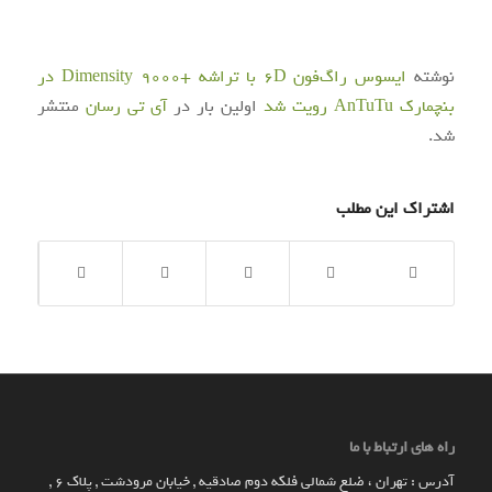
نوشته
ایسوس راگ‌فون 6D با تراشه +Dimensity 9000 در
بنچمارک AnTuTu رویت شد
اولین بار در
آی‌ تی‌ رسان
منتشر
شد.
اشتراک این مطلب
راه های ارتباط با ما
آدرس : تهران ، ضلع شمالی فلکه دوم صادقیه , خیابان مرودشت , پلاک ۶ ,