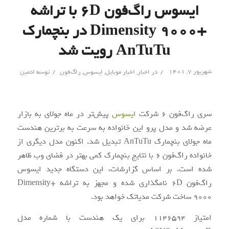
ایسوس راگ‌فون ۶D با تراشه
+Dimensity 9000 در بنچمارک
AnTuTu رویت شد
/
/
شهریور ۷, ۱۴۰۱
در
اخبار
,
اخبار موبایل
,
ایسوس
,
راگ‌فون
توسط
ادمین
سری راگ‌فون 6 شرکت
ایسوس
پیش‌تر در ماه جولای به بازار
عرضه شد و مدل پرو این خانواده به سرعت به برترین هندست
ماه جولای بنچمارک AnTuTu تبدیل شد. اکنون مدل دیگری از
خانواده راگ‌فون 6 با نتایج بنچمارک کمی بهتر در فضای وب ظاهر
شده است. بر اساس گزارشات، این دستگاه جدید ایسوس
راگ‌فون 6D نامگذاری شده و مجهز به تراشه +Dimensity
9000 ساخت شرکت مدیاتک خواهد بود.
امتیاز 1146594 برای یک هندست با شماره مدل