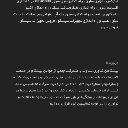
لینوکس
،
مجازی سازی
،
راه اندازی میل سرور mdaemon
،
راه اندازی
اکسچنج سرور
،
راه اندازی مایکروسافت لینک
،
راه اندازی اکتیو
دایرکتوری
،
نصب و راه اندازی سرور بک آپ
،
طراحی وب سایت
،
خدمات
سئو
،
نصب و راه اندازی تجهیزات سیسکو
،
فروش تجهیزات سیسکو
،
فروش سرور
درباره ما
پیشگامان فناوری نت وب با مشارکت جمعی از جوانان پیشگام در صنعت
انفورماتیک، با هدف ارتقاء توان علمی، فنی، مدیریتی و راهبردی شرکت ها
و سازمان­ها با شماره ثبت 461153 در اداره ثبت شرکت ها تأسیس شده
است. ارائه خدمات تخصصی، ایجاد دانش به‌ روز در زمینه‌های مرتبط در
اجرای پروژه‌ها، از ویژگی‌های بارز شرکت محسوب می‌شود.ما خلاقیت و
نوآوری را سر لوحه فعالیتهای خود قرار داده ایم