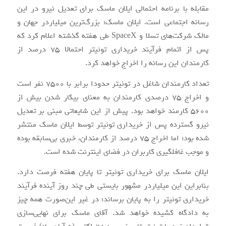
مقابله با برنامه احتمالی ایلان ماسک برای تعدیل نیرو در این
رسانه اجتماعی است. ایلان ماسک؛ بزرگ‌ترین میلیاردر جهان و
مالک شرکت‌های تسلا و SpaceX طی هفته گذشته اعلام کرد که
پس از اتمام فرآیند خریداری توئیتر احتمالا 75 درصد از
کارمندان این رسانه را اخراج خواهد کرد.
تعداد کارمندان شاغل در توئیتر حدودا برابر با 7500 نفر است
و اخراج 75 درصدی کارمندان به معنای بیکار شدن بیش از
5600 کارمند خواهد بود. پیش از این شایعاتی مبنی بر تعدیل
نیرو گسترده پس از خریداری توئیتر توسط ایلان ماسک منتشر
شده بود؛ اما اخراج 75 درصد از کارمندان، خبری بی‌سابقه بوده
و موجب غافلگیری کاربران در فضای اینترنت شده است.
ایلان ماسک برای خریداری توئیتر تا پایان هفته فرصت دارد.
بنابراین این میلیاردر مشهور بایستی طی چند روز آینده فرآیند
خریداری توئیتر را به پایان برساند؛ در غیر این‌صورت همه چیز
به دادگاه کشیده خواهد شد. آقای ماسک برای نهایی‌سازی