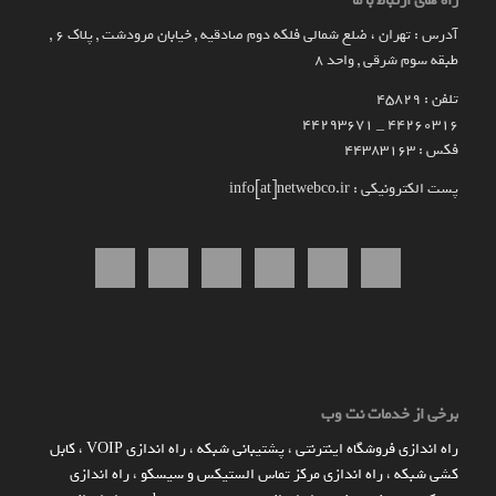
راه های ارتباط با ما
آدرس : تهران ، ضلع شمالی فلکه دوم صادقیه , خیابان مرودشت , پلاک ۶ ,
طبقه سوم شرقی , واحد ۸
تلفن : 45829
۴۴۲۶۰۳۱۶ _ 44293671
فکس : 44383163
پست الکترونیکی : info[at]netwebco.ir
برخی از خدمات نت وب
راه اندازي فروشگاه اينترنتي
،
پشتیبانی شبکه
،
راه اندازی VOIP
،
کابل
کشی شبکه
،
راه اندازی مرکز تماس الستیکس و سیسکو
،
راه اندازی