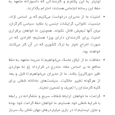
توئیتر به این پلتفرم و کارمندانی که دلسوزانه متعهد به
حفظ این رسانه اجتماعی هستند؛ احترام بگذارند.
امنیت: ما از مدیران درخواست می‌کنیم که بر اساس نژاد،
جنسیت، ناتوانی، گرایشات جنسی یا عقاید سیاسی کارگران،
میان آنها تبعیض قائل نشوند. همچنین ما خواهان برقراری
امنیت برای کارمندان دارای ویزا هستیم؛ افرادی که در
صورت اخراج ناچار به ترک کشوری که در آن کار می‌کنند
خواهند بود.
حفاظت: ما از ایلان ماسک می‌خواهیم تا صریحا متعهد به حفظ
منافع ما بر اساس مفاد مندرج در قرارداد (و نه مواردی
نظیر دورکاری) باشد. ما از مدیران می‌خواهیم تا قبل و بعد
از هرگونه تغییر مالکیت، سیاست‌های عادلانه شغلی برای
کلیه کارمندان را تعریف و تضمین نمایند.
کرامت: ما خواهان ارتباط شفاف، سریع و متفکرانه در رابطه
با شرایط شغلی خود هستیم. ما خواهان حفظ کرامت خود بوده
و مایل نیستیم تا در بازی میلیاردرهای جهان نقش یک سرباز