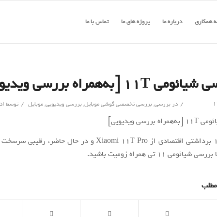
 همکاری
درباره ما
پروژه های ما
تماس با ما
ومی ۱۱T [به‌همراه بررسی ویدیویی]
/
/
در
بررسی
,
بررسی تخصصی گوشی موبایل
,
بررسی ویدیویی
,
موبایل
توسط
اد
شیائومی 11T برداشتی اقتصادی از Xiaomi 11T Pro و در حال حاضر، 
مطلب