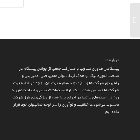
مانیتور ۳۲ اینچی و ۴K‌ دل با وب‌کم یکپارچه
۴K HDR سونی، روشنایی ۴۰۰ نیت و قیم...
درباره ما
پیشگامان فناوری نت وب با مشارکت جمعی از جوانان پیشگام در
صنعت انفورماتیک، با هدف ارتقاء توان علمی، فنی، مدیریتی و
راهبردی شرکت ها و سازمان­ها با شماره ثبت 461153 در اداره ثبت
شرکت ها تأسیس شده است. ارائه خدمات تخصصی، ایجاد دانش به‌
روز در زمینه‌های مرتبط در اجرای پروژه‌ها، از ویژگی‌های بارز شرکت
محسوب می‌شود.ما خلاقیت و نوآوری را سر لوحه فعالیتهای خود قرار
داده ایم