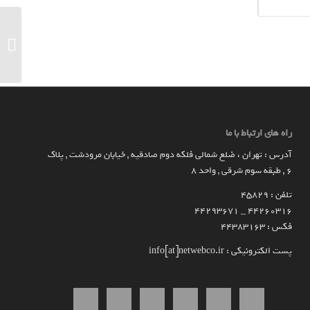
«دیار» 
«توسن» 
راه های ارتباط با ما
آدرس : تهران ، ضلع شمالی فلکه دوم صادقیه , خیابان مرودشت , پلاک
۶ , طبقه سوم شرقی , واحد ۸
تلفن : 45829
۴۴۲۶۰۳۱۶ _ 44293671
فکس : 44383163
پست الکترونیکی : info[at]netwebco.ir