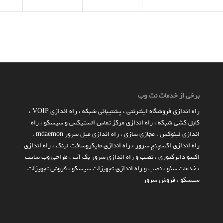
برخی از خدمات نت وب
راه اندازي فروشگاه اينترنتي
،
پشتیبانی شبکه
،
راه اندازی VOIP
،
کابل کشی شبکه
،
راه اندازی مرکز تماس الستیکس و سیسکو
،
راه
اندازی لینوکس
،
مجازی سازی
،
راه اندازی میل سرور mdaemon
،
راه اندازی اکسچنج سرور
،
راه اندازی مایکروسافت لینک
،
راه اندازی
اکتیو دایرکتوری
،
نصب و راه اندازی سرور بک آپ
،
طراحی وب سایت
،
خدمات سئو
،
نصب و راه اندازی تجهیزات سیسکو
،
فروش تجهیزات
سیسکو
،
فروش سرور