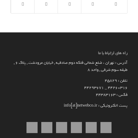
راه های ارتباط با ما
آدرس : تهران ، ضلع شمالی فلکه دوم صادقیه , خیابان مرودشت , پلاک ۶ ,
طبقه سوم شرقی , واحد ۸
تلفن : 45829
۴۴۲۶۰۳۱۶ _ 44293671
فکس : 44383163
پست الکترونیکی : info[at]netwebco.ir