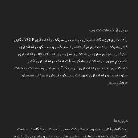
برخی از خدمات نت وب
راه اندازي فروشگاه اينترنتي
،
پشتیبانی شبکه
،
راه اندازی VOIP
،
کابل
کشی شبکه
،
راه اندازی مرکز تماس الستیکس و سیسکو
،
راه اندازی
لینوکس
،
مجازی سازی
،
راه اندازی میل سرور mdaemon
،
راه اندازی
اکسچنج سرور
،
راه اندازی مایکروسافت لینک
،
راه اندازی اکتیو
دایرکتوری
،
نصب و راه اندازی سرور بک آپ
،
طراحی وب سایت
،
خدمات
سئو
،
نصب و راه اندازی تجهیزات سیسکو
،
فروش تجهیزات سیسکو
،
فروش سرور
درباره ما
پیشگامان فناوری نت وب با مشارکت جمعی از جوانان پیشگام در صنعت
انفورماتیک، با هدف ارتقاء توان علمی، فنی، مدیریتی و راهبردی شرکت ها