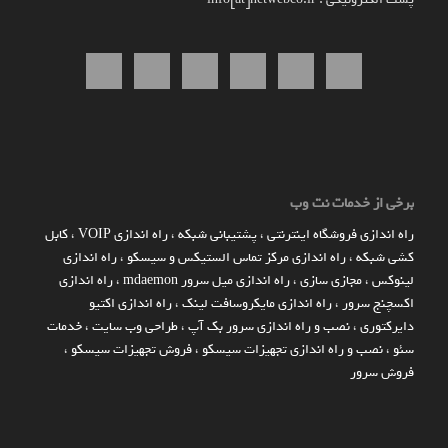
برخی از خدمات نت وب
راه اندازي فروشگاه اينترنتي
،
پشتیبانی شبکه
،
راه اندازی VOIP
،
کابل
کشی شبکه
،
راه اندازی مرکز تماس الستیکس و سیسکو
،
راه اندازی
لینوکس
،
مجازی سازی
،
راه اندازی میل سرور mdaemon
،
راه اندازی
اکسچنج سرور
،
راه اندازی مایکروسافت لینک
،
راه اندازی اکتیو
دایرکتوری
،
نصب و راه اندازی سرور بک آپ
،
طراحی وب سایت
،
خدمات
سئو
،
نصب و راه اندازی تجهیزات سیسکو
،
فروش تجهیزات سیسکو
،
فروش سرور