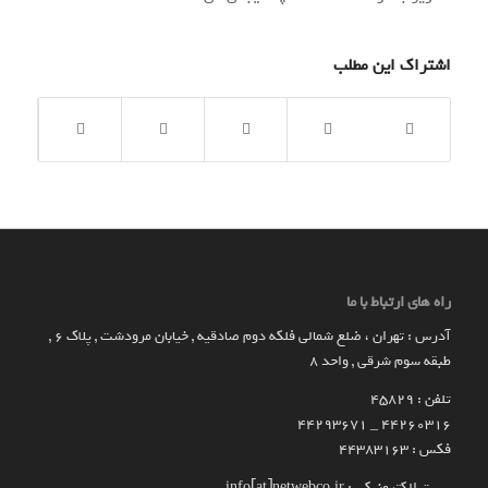
اشتراک این مطلب
راه های ارتباط با ما
آدرس : تهران ، ضلع شمالی فلکه دوم صادقیه , خیابان مرودشت , پلاک ۶ ,
طبقه سوم شرقی , واحد ۸
تلفن : 45829
۴۴۲۶۰۳۱۶ _ 44293671
فکس : 44383163
پست الکترونیکی : info[at]netwebco.ir