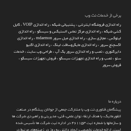
برخی از خدمات نت وب
راه اندازي فروشگاه اينترنتي
،
پشتیبانی شبکه
،
راه اندازی VOIP
،
کابل
کشی شبکه
،
راه اندازی مرکز تماس الستیکس و سیسکو
،
راه اندازی
لینوکس
،
مجازی سازی
،
راه اندازی میل سرور mdaemon
،
راه اندازی
اکسچنج سرور
،
راه اندازی مایکروسافت لینک
،
راه اندازی اکتیو
دایرکتوری
،
نصب و راه اندازی سرور بک آپ
،
طراحی وب سایت
،
خدمات
سئو
،
نصب و راه اندازی تجهیزات سیسکو
،
فروش تجهیزات سیسکو
،
فروش سرور
درباره ما
پیشگامان فناوری نت وب با مشارکت جمعی از جوانان پیشگام در صنعت
انفورماتیک، با هدف ارتقاء توان علمی، فنی، مدیریتی و راهبردی شرکت ها
و سازمان­ها با شماره ثبت 461153 در اداره ثبت شرکت ها تأسیس شده
است. ارائه خدمات تخصصی، ایجاد دانش به‌ روز در زمینه‌های مرتبط در