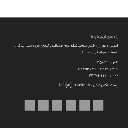
راه های ارتباط با ما
آدرس : تهران ، ضلع شمالی فلکه دوم صادقیه , خیابان مرودشت , پلاک ۶ ,
طبقه سوم شرقی , واحد ۸
تلفن : 45829
۴۴۲۶۰۳۱۶ _ 44293671
فکس : 44383163
پست الکترونیکی : info[at]netwebco.ir