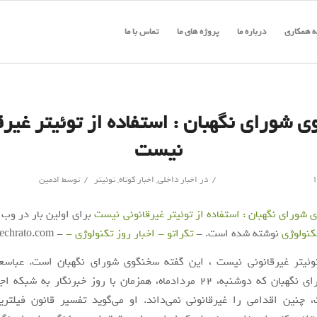
 همکاری
درباره ما
پروژه های ما
تماس با ما
 شورای نگهبان : استفاده از توئیتر غیرق
نیست
/
/
در
اخبار داخلی
,
اخبار کوتاه
,
توئیتر
توسط
ادمین
شورای نگهبان : استفاده از توئیتر غیرقانونی نیست
برای اولین بار در وب
کنولوژی
نوشته شده است. -
تکراتو - اخبار روز تکنولوژی -
- https://techrato.com/
توئیتر غیرقانونی نیست ، این گفته سخنگوی شورای نگهبان است. عباسع
سخنگوی شورای نگهبان که دوشنبه، ۲۲ مردادماه، همزمان با روز خبرنگار به ش
چنین اقدامی را غیرقانونی نمی‌داند. او می‌گوید تفسیر قانون فیلتری