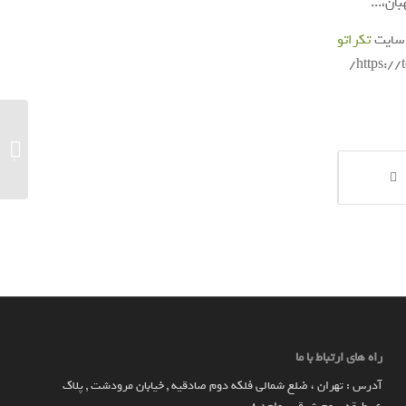
ن،...
 سایت
تکراتو
می‌شود
راه های ارتباط با ما
آدرس : تهران ، ضلع شمالی فلکه دوم صادقیه , خیابان مرودشت , پلاک