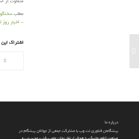
متفاوت از اس
مطلب
سخنگوی 
- اخبار روز ت
اشتراک این 
ترکیدن حباب ۳۰ درصدی قیمت خودروها با
ادامه‌ی واردات...
درباره ما
پیشگامان فناوری نت وب با مشارکت جمعی از جوانان پیشگام در
صنعت انفورماتیک، با هدف ارتقاء توان علمی، فنی، مدیریتی و