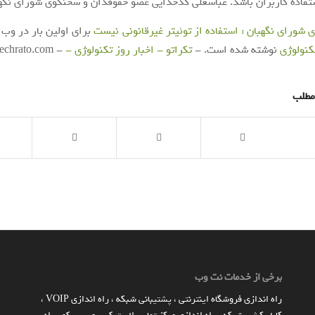
تفاده کاربران باشد. عباسعلی کدخدایی عضو حقوقدان و سخنگوی شورای نگهبا
شورای نگهبان : استفاده از توئیتر غیرقانونی نیست
برای اولین بار در وب
کنولوژی
نوشته شده است. -
تکراتو - اخبار روز تکنولوژی -
- https://techrato.com/
مطلب
برخی از خدمات نت وب
راه اندازي فروشگاه اينترنتي
،
پشتیبانی شبکه
،
راه اندازی VOIP
،