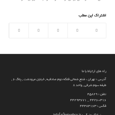
اشتراک این مطلب
راه های ارتباط با ما
آدرس : تهران ، ضلع شمالی فلکه دوم صادقیه , خیابان مرودشت , پلاک ۶ ,
طبقه سوم شرقی , واحد ۸
تلفن : 45829
۴۴۲۶۰۳۱۶ _ 44293671
فکس : 44383163
پست الکترونیکی : info[at]netwebco.ir