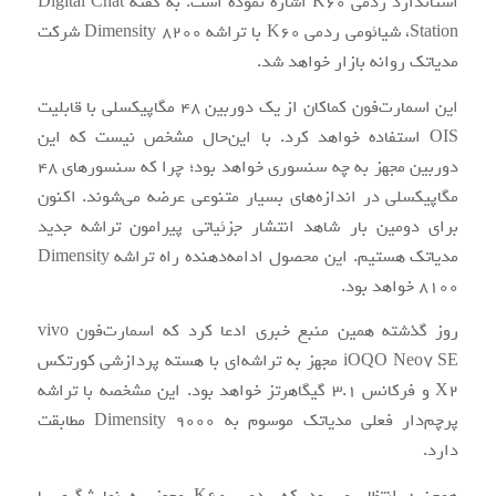
استاندارد ردمی K60 اشاره نموده است. به گفته Digital Chat
Station، شیائومی ردمی K60 با تراشه Dimensity 8200 شرکت
مدیاتک روانه بازار خواهد شد.
این اسمارت‌فون کماکان از یک دوربین 48 مگاپیکسلی با قابلیت
OIS استفاده خواهد کرد. با این‌حال مشخص نیست که این
دوربین مجهز به چه سنسوری خواهد بود؛ چرا که سنسورهای 48
مگاپیکسلی در اندازه‌های بسیار متنوعی عرضه می‌شوند. اکنون
برای دومین بار شاهد انتشار جزئیاتی پیرامون تراشه جدید
مدیاتک هستیم. این محصول ادامه‌دهنده راه تراشه Dimensity
8100 خواهد بود.
روز گذشته همین منبع خبری ادعا کرد که اسمارت‌فون vivo
iOQO Neo7 SE مجهز به تراشه‌ای با هسته پردازشی کورتکس
X2 و فرکانس 3.1 گیگاهرتز خواهد بود. این مشخصه با تراشه
پرچم‌دار فعلی مدیاتک موسوم به Dimensity 9000 مطابقت
دارد.