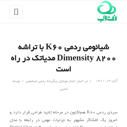
شیائومی ردمی K60 با تراشه
Dimensity 8200 مدیاتک در راه
است
/
/
آبان ۱۳, ۱۴۰۱
در
اخبار
,
اخبار موبایل
,
برگزیده
,
ردمی
,
شیائومی
توسط
ادمین
سردی ردمی K60 هم‌اکنون در مرحله تائید طراحی قرار دارد و
امروز یک افشاگر مشهور به جزئیات مهمی در رابطه با مدل