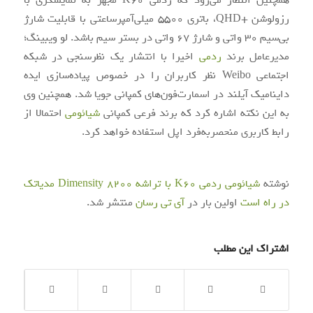
همچنین انتظار می‌رود که ردمی K60 مجهز به نمایشگری با
رزولوشن +QHD، باتری 5500 میلی‌آمپرساعتی با قابلیت شارژ
بی‌سیم 30 واتی و شارژ 67 واتی در بستر سیم باشد. لو ویبینگ؛
مدیرعامل برند
ردمی
اخیرا با انتشار یک نظرسنجی در شبکه
اجتماعی Weibo نظر کاربران را در خصوص پیاده‌سازی ایده
داینامیک آیلند در اسمارت‌فون‌های کمپانی جویا شد. همچنین وی
به این نکته اشاره کرد که برند فرعی کمپانی
شیائومی
احتمالا از
رابط کاربری منحصربه‌فرد اپل استفاده خواهد کرد.
نوشته
شیائومی ردمی K60 با تراشه Dimensity 8200 مدیاتک
در راه است
اولین بار در
آی‌ تی‌ رسان
منتشر شد.
اشتراک این مطلب