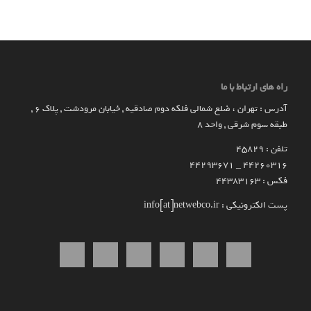
راه های ارتباط با ما
آدرس : تهران ، ضلع شمالی فلکه دوم صادقیه , خیابان مرودشت , پلاک ۶ ,
طبقه سوم شرقی , واحد ۸
تلفن : 45829
۴۴۲۶۰۳۱۶ _ 44293671
فکس : 44383163
پست الکترونیکی : info[at]netwebco.ir