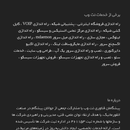
برخی از خدمات نت وب
راه اندازي فروشگاه اينترنتي
،
پشتیبانی شبکه
،
راه اندازی VOIP
،
کابل
کشی شبکه
،
راه اندازی مرکز تماس الستیکس و سیسکو
،
راه اندازی
لینوکس
،
مجازی سازی
،
راه اندازی میل سرور mdaemon
،
راه اندازی
اکسچنج سرور
،
راه اندازی مایکروسافت لینک
،
راه اندازی اکتیو
دایرکتوری
،
نصب و راه اندازی سرور بک آپ
،
طراحی وب سایت
،
خدمات
سئو
،
نصب و راه اندازی تجهیزات سیسکو
،
فروش تجهیزات سیسکو
،
فروش سرور
درباره ما
پیشگامان فناوری نت وب با مشارکت جمعی از جوانان پیشگام در صنعت
انفورماتیک، با هدف ارتقاء توان علمی، فنی، مدیریتی و راهبردی شرکت ها
و سازمان­ها با شماره ثبت 461153 در اداره ثبت شرکت ها تأسیس شده
است. ارائه خدمات تخصصی، ایجاد دانش به‌ روز در زمینه‌های مرتبط در