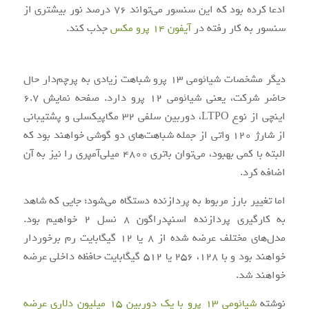
ادعا کرده بود که این سنسور می‌تواند 76 درصد نور بیشتری از
سنسور به کار رفته در
آیفون 14 پرو مکس
جذب کند.
دیگر مشخصات شیائومی 13 پرو شباهت زیادی به پرچم‌دار حال
حاضر شرکت، یعنی شیائومی 12 پرو دارد. صفحه نمایش 6.7
اینچی از نوع LTPO، دوربین سلفی 32 مگاپیکسلی و پشتیبانی
از شارژ 120 واتی از جمله شباهت‌های دو گوشی خواهند بود که
البته با کمی بهبود، می‌توان باتری 4800 میلی‌آمپری را نیز به آن
اضافه کرد.
اما تغییر بارز مربوط به پردازنده دستگاه می‌شود؛ جایی که شاهد
به کارگیری پردازنده اسنپدراگون 8 نسل 2 خواهیم بود.
مدل‌های مختلف عرضه شده از 8 یا 12 گیگابایت رم برخوردار
خواهند بود و با 128، 256 یا 512 گیگابایت حافظه داخلی عرضه
خواهند شد.
نوشته
شیائومی 13 پرو با یک دوربین 15 میلیون دلاری عرضه