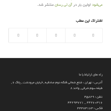
می‌شود
اولین بار در
آی‌ تی‌ رسان
منتشر شد.
اشتراک این مطلب
راه های ارتباط با ما
آدرس : تهران ، ضلع شمالی فلکه دوم صادقیه , خیابان مرودشت , پلاک ۶ ,
طبقه سوم شرقی , واحد ۸
تلفن : 45829
۴۴۲۶۰۳۱۶ _ 44293671
فکس : 44383163