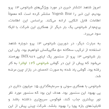
امروز شاهد انتشار خبری در مورد ویژگی‌های شیائومی 13 پرو
بودیم. این خبر را Yogesh Brar منتشر کرده است که معمولاً
اطلاعات قابل اتکایی ارائه می‌کند. براساس این اطلاعات،
پرچم‌دار شیائومی یک بار دیگر از همکاری این شرکت با لایکا
سود می‌برد.
به عبارت دیگر، در دوربین شیائومی 13 پرو دوباره شاهد
استفاده از ترکیب سه‌گانه 50 مگاپیکسلی خواهیم بود. ولی این
بار شیائومی 13 پرو از سنسور یک اینچی IMX989 بهره‌مند
می‌شود که پیش از این در گوشی
شیائومی 12S اولترا
به کار
رفته بود. گوشی یاد شده به صورت انحصای در بازار چین عرضه
شد.
شیائومی با همکاری سونی و سرمایه‌گذاری 15 میلیون دلاری در
پی بهبود این سنسور بود. هدف این بود که سنسور مورد نظر
نور بیشتری جذب کند، فوکوس سریع‌تری داشته باشد و
قابلیت‌های بازه پویا را بهبود بخشد. شرکت چینی پیش از این