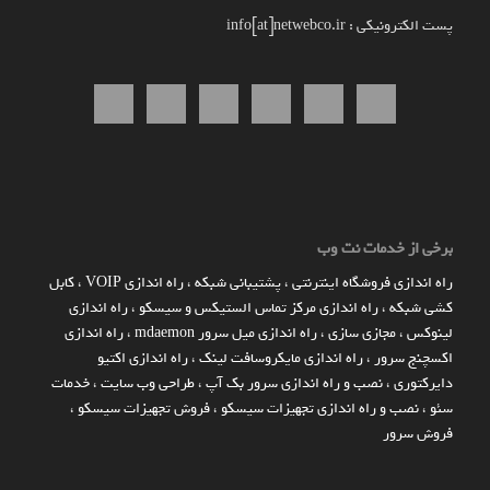
پست الکترونیکی : info[at]netwebco.ir
برخی از خدمات نت وب
راه اندازي فروشگاه اينترنتي
،
پشتیبانی شبکه
،
راه اندازی VOIP
،
کابل
کشی شبکه
،
راه اندازی مرکز تماس الستیکس و سیسکو
،
راه اندازی
لینوکس
،
مجازی سازی
،
راه اندازی میل سرور mdaemon
،
راه اندازی
اکسچنج سرور
،
راه اندازی مایکروسافت لینک
،
راه اندازی اکتیو
دایرکتوری
،
نصب و راه اندازی سرور بک آپ
،
طراحی وب سایت
،
خدمات
سئو
،
نصب و راه اندازی تجهیزات سیسکو
،
فروش تجهیزات سیسکو
،
فروش سرور