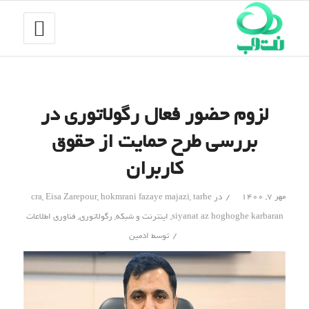
لزوم حضور فعال رگولاتوری در
بررسی طرح حمایت از حقوق
کاربران
/
مهر ۷, ۱۴۰۰
در
tarhe
,
hokmrani fazaye majazi
,
Eisa Zarepour
,
cra
siyanat az hoghoghe karbaran
,
اینترنت و شبکه
,
رگولاتوری
,
فناوری اطلاعات
/
توسط
ادمین