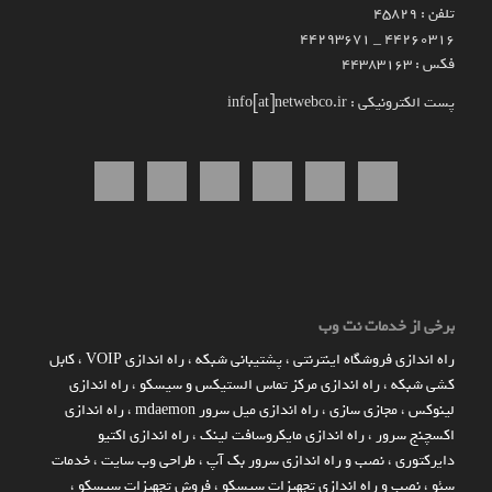
تلفن : 45829
۴۴۲۶۰۳۱۶ _ 44293671
فکس : 44383163
پست الکترونیکی : info[at]netwebco.ir
برخی از خدمات نت وب
راه اندازي فروشگاه اينترنتي
،
پشتیبانی شبکه
،
راه اندازی VOIP
،
کابل
کشی شبکه
،
راه اندازی مرکز تماس الستیکس و سیسکو
،
راه اندازی
لینوکس
،
مجازی سازی
،
راه اندازی میل سرور mdaemon
،
راه اندازی
اکسچنج سرور
،
راه اندازی مایکروسافت لینک
،
راه اندازی اکتیو
دایرکتوری
،
نصب و راه اندازی سرور بک آپ
،
طراحی وب سایت
،
خدمات
سئو
،
نصب و راه اندازی تجهیزات سیسکو
،
فروش تجهیزات سیسکو
،