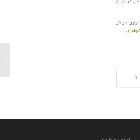
یل رانی در جهان
ولین بار در
کنولوژی -
-
۱۰ هتل لوکس ایران را بشناسید
راه های ارتباط با ما