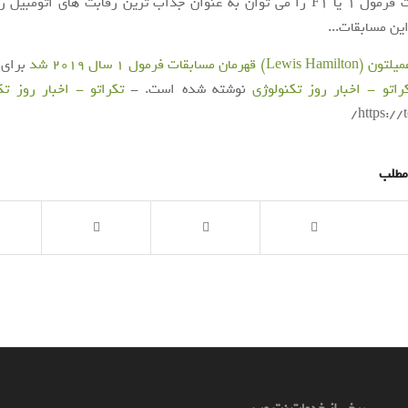
کرد. مسابقات فرمول 1 یا F1 را می توان به عنوان جذاب ترین رقابت های اتومب
ین مسابقات...
L) قهرمان مسابقات فرمول 1 سال 2019 شد
برای ا
راتو - اخبار روز تکنولوژی
نوشته شده است. -
تکراتو - اخبار روز ت
https://
مطلب
برخی از خدمات نت وب