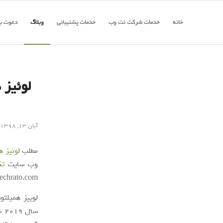
خانه
خدمات شرکت نت وب
خدمات پشتیبانی
وبلاگ
دعوت به
آبان ۱۳, ۱۳۹۸
مطلب
لوئیز همیلتون (ewis Hamilton
وب سایت
تک
techrato.com/