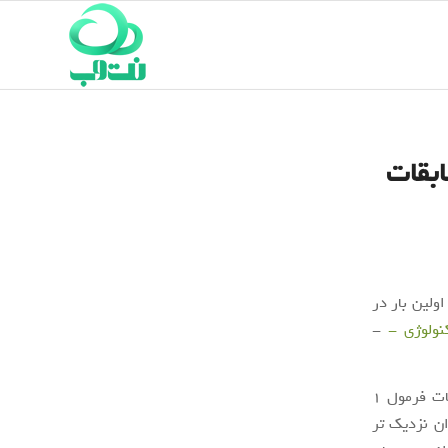
قهرمان مسابقات
ولین بار در
کنولوژی -
-
لوییز همیلتون (Lewis Hamilton) راننده انگلیسی تیم مرسدس AMG قهرمان مسابقات فرمول 1
شش قهرمانی، خود را به مایکل شوماخر افسانه‌ای با 7 عنوان نزدیک تر