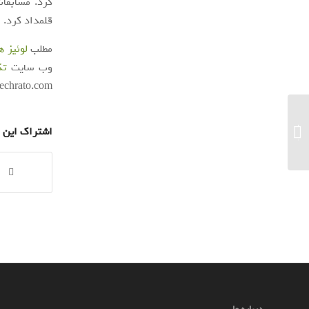
قلمداد کرد. ا
مطلب
لوئیز همیلتون (ewis Hamilton
وب سایت
تک
techrato.com/
دستیابی به فناوری تولید خودروهای خودران
اشتراک این 
بومی تا ۵ سال آینده...
درباره ما