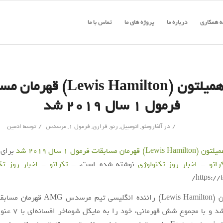
 همکاری
درباره ما
پروژه های ما
تماس با ما
لوئیز همیلتون (Lewis Hamilton) 
فرمول ۱ سال ۲۰۱۹ شد
/
/
در
آلفارومئو
,
اتومبیل
,
رنو
,
فراری
,
فرمول 1
,
مرسدس
توسط
ادمین
L) قهرمان مسابقات فرمول 1 سال 2019 شد
برای ا
راتو - اخبار روز تکنولوژی
نوشته شده است. -
تکراتو - اخبار روز ت
https://
سال 2019 شد و با مجموع 