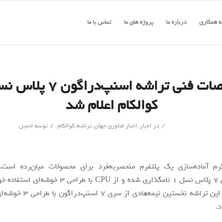
 همکاری
درباره ما
پروژه های ما
تماس با ما
کوالکام اعلام شد
/
/
در
اخبار
,
اخبار فناوری جهان
,
تراشه
,
کوالکام
توسط
ادمین
 آماده‌سازی یک پلتفرم منحصربه‌فرد برای محصولات میان‌رده است.
اسنپ‌دراگون 7 پلاس نسل 1 نامگذاری شده و از CPU با طراح
د.