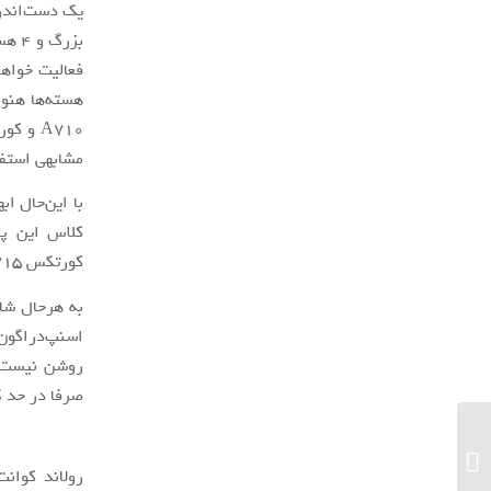
مشابهی استفا
با این‌حال ا
کورتکس A715 خواهد بود.
به هرحال شای
روشن نیست که
صرفا در حد گ
جدیدترین گوشی میان رده موتورولا از قابلیت
۵G پشتیبانی نمی‌کند!...