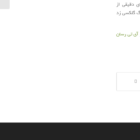
ی دقیقی از
شیائومی Mi A3، شیائومی Mi 9T و سامسونگ گلکسی زد
آی‌ تی‌ رسان