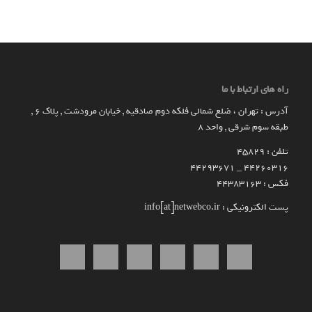
راه های ارتباط با ما
آدرس : تهران ، ضلع شمالی فلکه دوم صادقیه , خیابان مرودشت , پلاک ۶ ,
طبقه سوم شرقی , واحد ۸
تلفن : 45829
۴۴۲۶۰۳۱۶ _ 44293671
فکس : 44383163
پست الکترونیکی : info[at]netwebco.ir