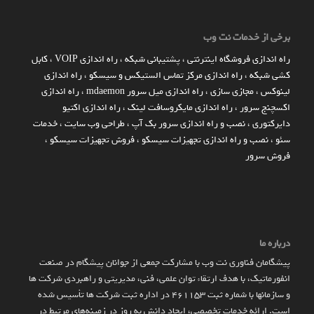
برخی از خدمات نت وب
راه اندازي فروشگاه اينترنتي
،
پشتیبانی شبکه
،
راه اندازی VOIP
،
کابل
کشی شبکه
،
راه اندازی مرکز تماس الستیکس و سیسکو
،
راه اندازی
لینوکس
،
مجازی سازی
،
راه اندازی میل سرور mdaemon
،
راه اندازی
اکسچنج سرور
،
راه اندازی مایکروسافت لینک
،
راه اندازی اکتیو
دایرکتوری
،
نصب و راه اندازی سرور بک آپ
،
طراحی وب سایت
،
خدمات
سئو
،
نصب و راه اندازی تجهیزات سیسکو
،
فروش تجهیزات سیسکو
،
فروش سرور
درباره ما
پیشگامان فناوری نت وب با مشارکت جمعی از جوانان پیشگام در صنعت
انفورماتیک، با هدف ارتقاء توان علمی، فنی، مدیریتی و راهبردی شرکت ها
و سازمان­ها با شماره ثبت 461153 در اداره ثبت شرکت ها تأسیس شده
است. ارائه خدمات تخصصی، ایجاد دانش به‌ روز در زمینه‌های مرتبط در