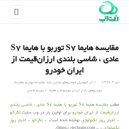
مقایسه هایما S7 توربو با هایما S7
عادی ، شاسی بلندی ارزان‌قیمت از
ایران خودرو
/
دی ۳, ۱۳۹۶
در
اتومبیل
,
خودروهای شاسی بلند
,
مقایسه خودرو
,
مقایسه
/
خودروهای بازار ایران
,
موضوعات
,
هایما
توسط
ادمین
مطلب
مقایسه هایما S7 توربو با هایما S7 عادی ، شاسی بلندی
ارزان‌قیمت از ایران خودرو
برای اولین بار در وب سایت
تکراتو
- اخبار روز تکنولوژی
نوشته شده است. -
تکراتو - اخبار روز
تکنولوژی -
- https://techrato.com/