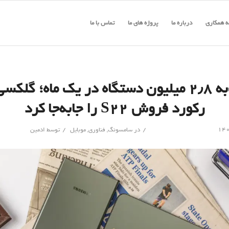
 همکاری
درباره ما
پروژه های ما
تماس با ما
رکورد فروش S22 را جابه‌جا کرد
/
/
در
سامسونگ
,
فناوری
,
موبایل
توسط
ادمین