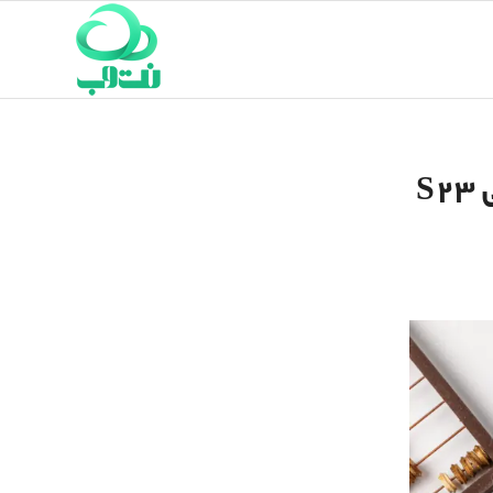
نزدیک‌به ۲٫۸ میلیون دستگاه در یک ماه؛ گلکسی S23