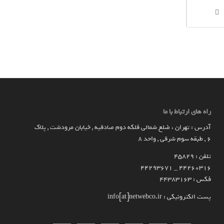
راه های ارتباط با ما
آدرس : تهران ، ضلع شمالی فلکه دوم صادقیه , خیابان مرودشت , پلاک
۶ , طبقه سوم شرقی , واحد ۸
تلفن : 45829
۴۴۲۶۰۳۱۶ _ 44293671
فکس : 44383163
پست الکترونیکی : info[at]netwebco.ir