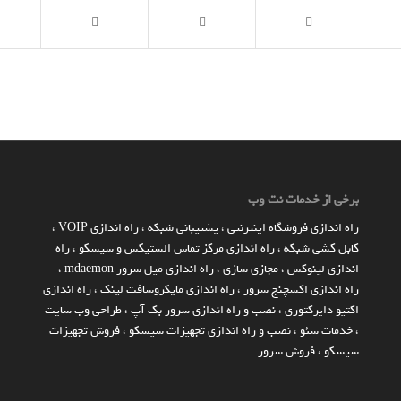
برخی از خدمات نت وب
راه اندازي فروشگاه اينترنتي
،
پشتیبانی شبکه
،
راه اندازی VOIP
،
کابل کشی شبکه
،
راه اندازی مرکز تماس الستیکس و سیسکو
،
راه
اندازی لینوکس
،
مجازی سازی
،
راه اندازی میل سرور mdaemon
،
راه اندازی اکسچنج سرور
،
راه اندازی مایکروسافت لینک
،
راه اندازی
اکتیو دایرکتوری
،
نصب و راه اندازی سرور بک آپ
،
طراحی وب سایت
،
خدمات سئو
،
نصب و راه اندازی تجهیزات سیسکو
،
فروش تجهیزات
سیسکو
،
فروش سرور