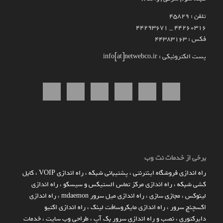
تلفن : 45829
۴۴۲۶۰۳۱۶ _ 44293671
فکس : 44383163
پست الکترونیکی : info[at]netwebco.ir
برخی از خدمات نت وب
راه اندازي فروشگاه اينترنتي
،
پشتیبانی شبکه
،
راه اندازی VOIP
،
کابل
کشی شبکه
،
راه اندازی مرکز تماس الستیکس و سیسکو
،
راه اندازی
لینوکس
،
مجازی سازی
،
راه اندازی میل سرور mdaemon
،
راه اندازی
اکسچنج سرور
،
راه اندازی مایکروسافت لینک
،
راه اندازی اکتیو
دایرکتوری
،
نصب و راه اندازی سرور بک آپ
،
طراحی وب سایت
،
خدمات