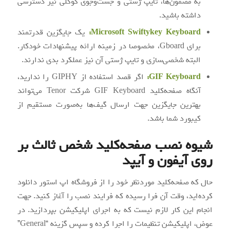
به مضمون‌ها، تایپ ژستی و جست‌و‌جوی گوگلی نیز دسترسی
داشته باشید.
Microsoft Swiftykey Keyboard:
یک جایگزین قدرتمند
برای Gboard، مخصوصا در زمینه ارائه پیشنهادات خودکار.
البته شخصی‌سازی و تایپ ژستی آن نیز عملکرد بدی ندارند.
GIF Keyboard
:
اگر قصد استفاده از GIPHY را ندارید،
آنگاه صفحه‌کلید GIF Keyboard شرکت Tenor می‌تواند
بهترین جایگزین جهت ارسال گیف‌ها به‌صورت مستقیم از
کیبورد شما باشد.
شیوه نصب صفحه‌کلید شخص ثالث بر
روی آیفون و آیپد
حال که صفحه‌کلید موردنظر خود را از فروشگاه اپ استور دانلود
کرده‌اید، وقت آن فرا رسیده که فرایند نصب را آغاز کنید. جهت
انجام این کار لازم نیست که به اجرای اپلیکیشن بپردازید. در
عوض، اپلیکیشن تنظیمات را اجرا کرده و سپس گزینه “General”