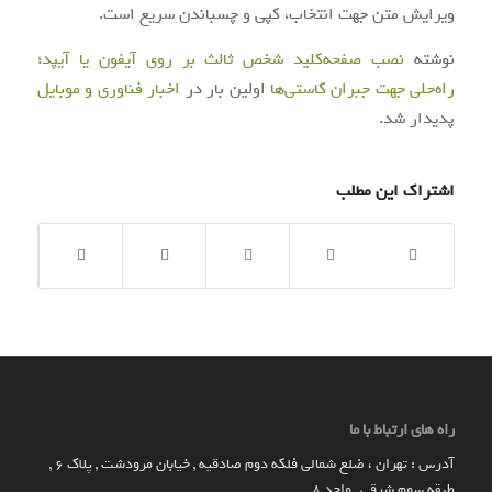
ویرایش متن جهت انتخاب، کپی و چسباندن سریع است.
نوشته
نصب صفحه‌کلید شخص ثالث بر روی آیفون یا آیپد؛
راه‌حلی جهت جبران کاستی‌ها
اولین بار در
اخبار فناوری و موبایل
پدیدار شد.
اشتراک این مطلب
راه های ارتباط با ما
آدرس : تهران ، ضلع شمالی فلکه دوم صادقیه , خیابان مرودشت , پلاک ۶ ,
طبقه سوم شرقی , واحد ۸