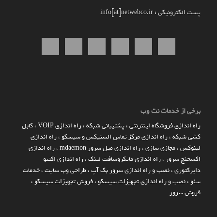
پست الکترونیکی : info[at]netwebco.ir
برخی از خدمات نت وب
راه اندازي فروشگاه اينترنتي
،
پشتیبانی شبکه
،
راه اندازی VOIP
،
کابل
کشی شبکه
،
راه اندازی مرکز تماس الستیکس و سیسکو
،
راه اندازی
لینوکس
،
مجازی سازی
،
راه اندازی میل سرور mdaemon
،
راه اندازی
اکسچنج سرور
،
راه اندازی مایکروسافت لینک
،
راه اندازی اکتیو
دایرکتوری
،
نصب و راه اندازی سرور بک آپ
،
طراحی وب سایت
،
خدمات
سئو
،
نصب و راه اندازی تجهیزات سیسکو
،
فروش تجهیزات سیسکو
،
فروش سرور