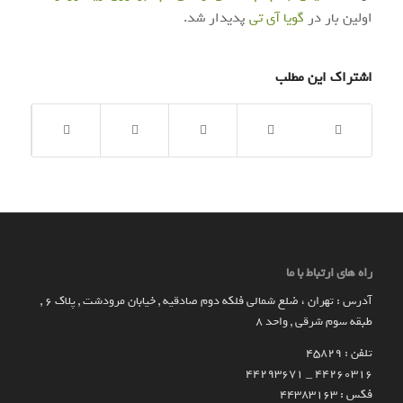
اولین بار در
گويا آی‌ تی
پدیدار شد.
اشتراک این مطلب
راه های ارتباط با ما
آدرس : تهران ، ضلع شمالی فلکه دوم صادقیه , خیابان مرودشت , پلاک ۶ ,
طبقه سوم شرقی , واحد ۸
تلفن : 45829
۴۴۲۶۰۳۱۶ _ 44293671
فکس : 44383163