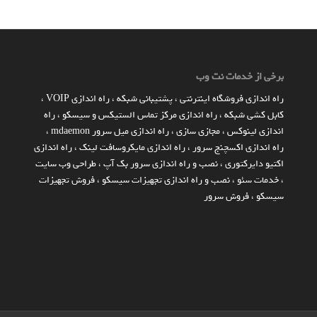
برخی از خدمات نت وب
راه اندازي فروشگاه اينترنتي
،
پشتیبانی شبکه
،
راه اندازی VOIP
،
کابل کشی شبکه
،
راه اندازی مرکز تماس الستیکس و سیسکو
،
راه
اندازی لینوکس
،
مجازی سازی
،
راه اندازی میل سرور mdaemon
،
راه اندازی اکسچنج سرور
،
راه اندازی مایکروسافت لینک
،
راه اندازی
اکتیو دایرکتوری
،
نصب و راه اندازی سرور بک آپ
،
طراحی وب سایت
،
خدمات سئو
،
نصب و راه اندازی تجهیزات سیسکو
،
فروش تجهیزات
سیسکو
،
فروش سرور