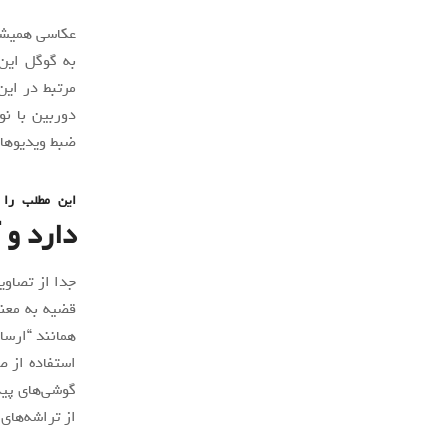
به گوگل این 
مرتبط در این
دوربین با نو
ضبط ویدیوها،
این مطلب را 
دارد و 
جدا از تصاوی
قضیه به معنا
همانند “ارسا
استفاده از ص
گوشی‌های پیک
از تراشه‌های Google Tensor را تصور کنید