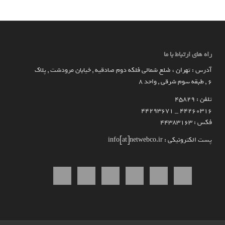
راه های ارتباط با ما
آدرس : تهران ، ضلع شمالی فلکه دوم صادقیه , خیابان مرودشت , پلاک
۶ , طبقه سوم شرقی , واحد ۸
تلفن : 45829
۴۴۲۶۰۳۱۶ _ 44293671
فکس : 44383163
پست الکترونیکی : info[at]netwebco.ir