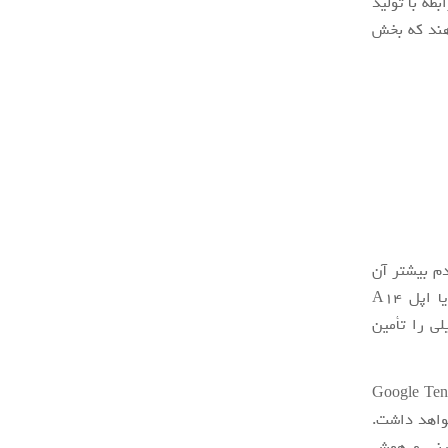
، اولین گام‌ها را در رابطه با تولید
اهند که بخش
 روی تراشه یا همان SoC بوده که مردم بیشتر آن
را به‌عنوان پردازنده می‌شناسند. Google Tensor چیزی همانند اسنپدراگون 888 و یا اپل A14
لی را تأمین
یک هدف ساده‌سازی شده برای یک پردازنده قلمداد کرد. تراشه Google Tensor
واهد داشت.
شینی و هوش