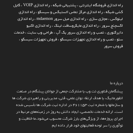
راه اندازي فروشگاه اينترنتي
،
پشتیبانی شبکه
،
راه اندازی VOIP
،
کابل
کشی شبکه
،
راه اندازی مرکز تماس الستیکس و سیسکو
،
راه اندازی
لینوکس
،
مجازی سازی
،
راه اندازی میل سرور mdaemon
،
راه اندازی
اکسچنج سرور
،
راه اندازی مایکروسافت لینک
،
راه اندازی اکتیو
دایرکتوری
،
نصب و راه اندازی سرور بک آپ
،
طراحی وب سایت
،
خدمات
سئو
،
نصب و راه اندازی تجهیزات سیسکو
،
فروش تجهیزات سیسکو
،
فروش سرور
درباره ما
پیشگامان فناوری نت وب با مشارکت جمعی از جوانان پیشگام در صنعت
انفورماتیک، با هدف ارتقاء توان علمی، فنی، مدیریتی و راهبردی شرکت ها
و سازمان­ها با شماره ثبت 461153 در اداره ثبت شرکت ها تأسیس شده
است. ارائه خدمات تخصصی، ایجاد دانش به‌ روز در زمینه‌های مرتبط در
اجرای پروژه‌ها، از ویژگی‌های بارز شرکت محسوب می‌شود.ما خلاقیت و
نوآوری را سر لوحه فعالیتهای خود قرار داده ایم