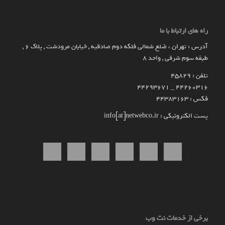
راه های ارتباط با ما
آدرس : تهران ، ضلع شمالی فلکه دوم صادقیه , خیابان مرودشت , پلاک ۶ ,
طبقه سوم شرقی , واحد ۸
تلفن : 45829
۴۴۲۶۰۳۱۶ _ 44293671
فکس : 44383163
پست الکترونیکی : info[at]netwebco.ir
برخی از خدمات نت وب