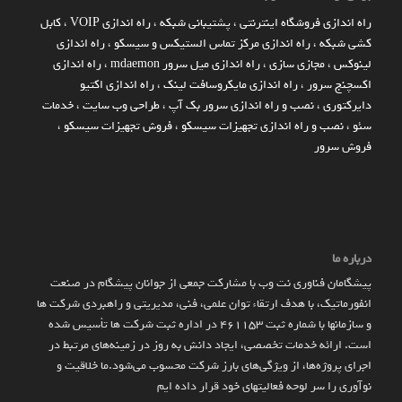
راه اندازي فروشگاه اينترنتي
،
پشتیبانی شبکه
،
راه اندازی VOIP
،
کابل
کشی شبکه
،
راه اندازی مرکز تماس الستیکس و سیسکو
،
راه اندازی
لینوکس
،
مجازی سازی
،
راه اندازی میل سرور mdaemon
،
راه اندازی
اکسچنج سرور
،
راه اندازی مایکروسافت لینک
،
راه اندازی اکتیو
دایرکتوری
،
نصب و راه اندازی سرور بک آپ
،
طراحی وب سایت
،
خدمات
سئو
،
نصب و راه اندازی تجهیزات سیسکو
،
فروش تجهیزات سیسکو
،
فروش سرور
درباره ما
پیشگامان فناوری نت وب با مشارکت جمعی از جوانان پیشگام در صنعت
انفورماتیک، با هدف ارتقاء توان علمی، فنی، مدیریتی و راهبردی شرکت ها
و سازمان­ها با شماره ثبت 461153 در اداره ثبت شرکت ها تأسیس شده
است. ارائه خدمات تخصصی، ایجاد دانش به‌ روز در زمینه‌های مرتبط در
اجرای پروژه‌ها، از ویژگی‌های بارز شرکت محسوب می‌شود.ما خلاقیت و
نوآوری را سر لوحه فعالیتهای خود قرار داده ایم