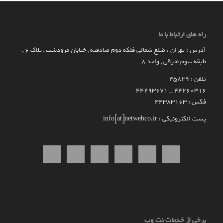
راه های ارتباط با ما
آدرس : تهران ، ضلع شمالی فلکه دوم صادقیه , خیابان مرودشت , پلاک ۶ ,
طبقه سوم شرقی , واحد ۸
تلفن : 45829
۴۴۲۶۰۳۱۶ _ 44293671
فکس : 44383163
پست الکترونیکی : info[at]netwebco.ir
برخی از خدمات نت وب