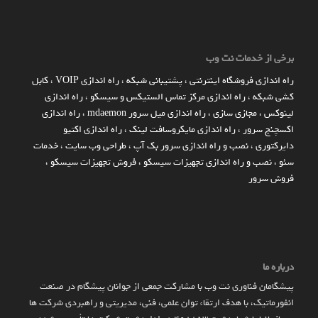
برخی از خدمات نت وب
راه اندازي فروشگاه اينترنتي
،
پشتیبانی شبکه
،
راه اندازی VOIP
،
کابل
کشی شبکه
،
راه اندازی مرکز تماس الستیکس و سیسکو
،
راه اندازی
لینوکس
،
مجازی سازی
،
راه اندازی میل سرور mdaemon
،
راه اندازی
اکسچنج سرور
،
راه اندازی مایکروسافت لینک
،
راه اندازی اکتیو
دایرکتوری
،
نصب و راه اندازی سرور بک آپ
،
طراحی وب سایت
،
خدمات
سئو
،
نصب و راه اندازی تجهیزات سیسکو
،
فروش تجهیزات سیسکو
،
فروش سرور
درباره ما
پیشگامان فناوری نت وب با مشارکت جمعی از جوانان پیشگام در صنعت
انفورماتیک، با هدف ارتقاء توان علمی، فنی، مدیریتی و راهبردی شرکت ها