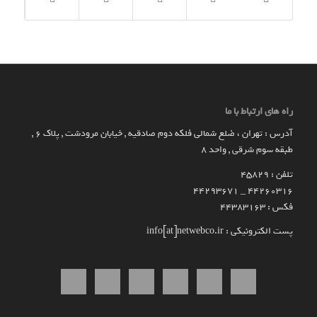
راه های ارتباط با ما
آدرس : تهران ، ضلع شمالی فلکه دوم صادقیه , خیابان مرودشت , پلاک ۶ ,
طبقه سوم شرقی , واحد ۸
تلفن : 45829
۴۴۲۶۰۳۱۶ _ 44293671
فکس : 44383163
پست الکترونیکی : info[at]netwebco.ir