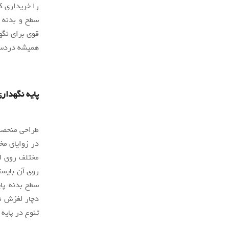
را خریداری ک
قوی برای نگه
همیشه دردسر
پایه نگهداری 
در زوایای مخ
روی آن بایست
سطح بدنه پای
دچار لغزش نش
تنوع در پایه