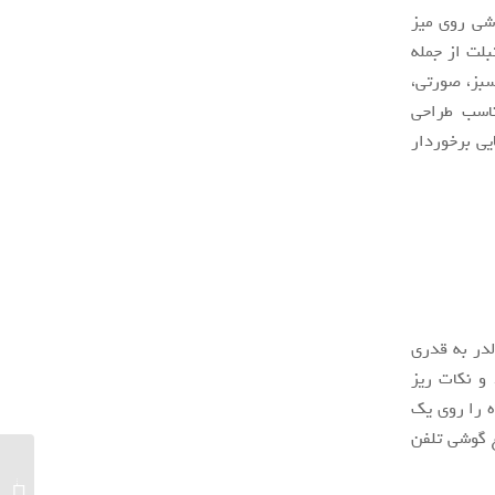
وشی روی میز
لت از جمله
ایه OK Stand در ۱۰ رنگ از جمله سبز، صورتی،
ناسب طراحی
یی برخوردار
لدر به قدری
 و نکات ریز
ه را روی یک
 گوشی تلفن