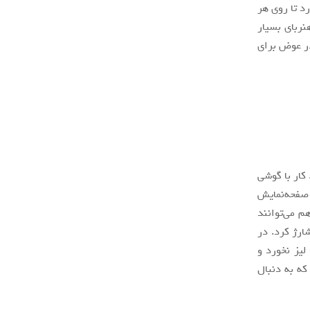
د تا روی هر
جه دارد و از یک آهنربای بسیار
در عوض برای
الت متنوع قرار دهید. کار با گوشی
 صفحه‌نمایش
ی‌های ۵.۷ اینچ به پایین‌تر هم می‌توانند
ارژ کرد. در
لیز نخورد و
که به دنبال