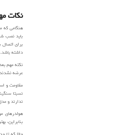
نکات مه
هنگامی که می
باید نصب شود
برای اتصال ب
داشته باشد.
نکته مهم بعد
عرضه نشدند و
مقاومت و است
نسبتا سنگینی
ندارند و مدل
هولدرهای موب
بنابراین، به
حالا که تا ح