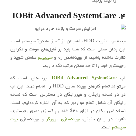
را تیک بزنید.
4. IOBit Advanced SystemCare
جنبه مهم تقویت HDD، اطمینان از “تمیز ماندن” سیستم است.
این بدان معنی است که شما باید بر فایل‌های موقت و تکراری
نظارت داشته باشید، از بهینه‌شدن رم و
سی‌پی‌یو
مطمئن شوید و
رجیستری خود را تا حد ممکن مرتب نگه دارید.
اپ
IOBit Advanced SystemCare
، برنامه‌ای است که
می‌تواند تمام کارهای بهینه سازی HDD را انجام دهد. این اپ
در دو نسخه رایگان و غیررایگان در دسترس است که نسخه
رایگان آن شامل تمام مواردی که به آن اشاره کرده‌ایم، است.
نسخه غیررایگان در ازای 20$ شامل پاکسازی عمیق رجیستری،
نظارت در زمان حقیقی،
بهینه‌سازی مرورگر
و بهینه‌سازی
بوت
سیستم
است.