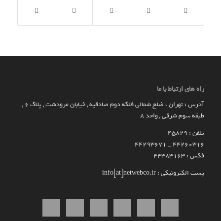
راه های ارتباط با ما
آدرس : تهران ، ضلع شمالی فلکه دوم صادقیه , خیابان مرودشت , پلاک ۶ ,
طبقه سوم شرقی , واحد ۸
تلفن : 45829
۴۴۲۶۰۳۱۶ _ 44293671
فکس : 44383163
پست الکترونیکی : info[at]netwebco.ir